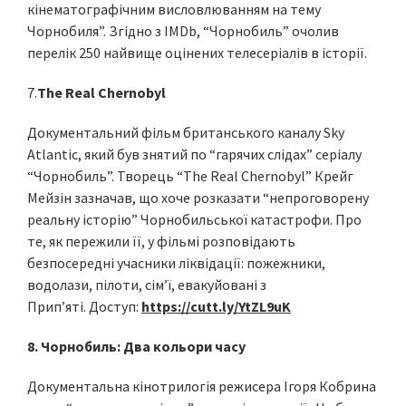
кінематографічним висловлюванням на тему
Чорнобиля”. Згідно з IMDb, “Чорнобиль” очолив
перелік 250 найвище оцінених телесеріалів в історії.
7.
The Real Chernobyl
Документальний фільм британського каналу Sky
Atlantic, який був знятий по “гарячих слідах” серіалу
“Чорнобиль”. Творець “The Real Chernobyl” Крейг
Мейзін зазначав, що хоче розказати “непроговорену
реальну історію” Чорнобильської катастрофи. Про
те, як пережили її, у фільмі розповідають
безпосередні учасники ліквідації: пожежники,
водолази, пілоти, сім’ї, евакуйовані з
Прип’яті. Доступ:
https://cutt.ly/YtZL9uK
8. Чорнобиль: Два кольори часу
Документальна кінотрилогія режисера Ігоря Кобрина