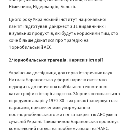
Німеччини, Нідерландів, Бельгії.
Цього року Український інститут національної
пам’яті підготував дайджест з 11 видавничих і
візуальних продуктів, які будуть корисними тим, хто
хоче більше дізнатися про трагедію на
Чорнобильській АЕС.
2.
Чорнобильська трагедія. Нариси з історії
Українська дослідниця, докторка історичних наук
Наталія Барановська у формі нарисів системно
підходить до вивчення найбільшої техногенної
катастрофи в історії людства. Збірник починається з
передумов аварії у 1970-80-тих роках і завершується
нарисами, присвяченими унормуванню
постчорнобильського життя та закриттю АЕС уже в
сучасній Україні. Таким чином Барановська пропонує
комплексний погляд на проблему аварії на ЧАЕС.