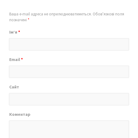
Ваша e-mail адреса не оприлюднюватиметься.
Обов’язкові поля
позначені
*
Ім’я
*
Email
*
Сайт
Коментар