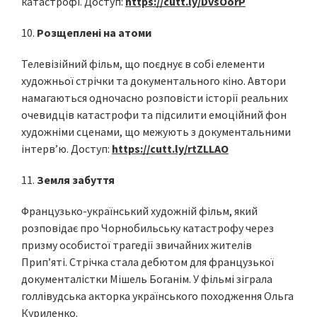
катастрофі. Доступ:
https://cutt.ly/DvsOorP
10.
Розщеплені на атоми
Телевізійний фільм, що поєднує в собі елементи
художньої стрічки та документального кіно. Автори
намагаються одночасно розповісти історії реальних
очевидців катастрофи та підсилити емоційний фон
художніми сценами, що межують з документальними
інтерв’ю. Доступ:
https://cutt.ly/rtZLLAO
11.
Земля забуття
Французько-український художній фільм, який
розповідає про Чорнобильську катастрофу через
призму особистої трагедії звичайних жителів
Прип’яті. Стрічка стала дебютом для французької
документалістки Мішель Боганім. У фільмі зіграла
голлівудська акторка українського походження Ольга
Куриленко.