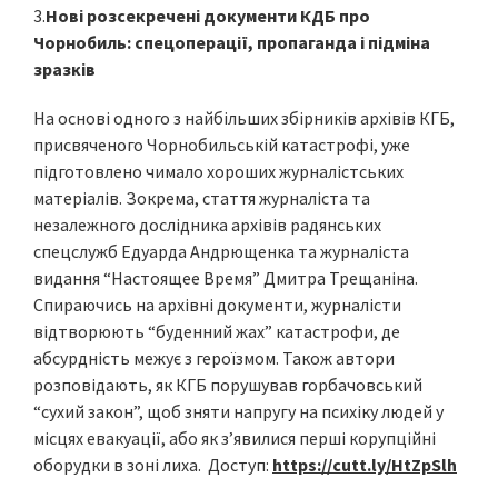
3.
Нові розсекречені документи КДБ про
Чорнобиль: спецоперації, пропаганда і підміна
зразків
На основі одного з найбільших збірників архівів КГБ,
присвяченого Чорнобильській катастрофі, уже
підготовлено чимало хороших журналістських
матеріалів. Зокрема, стаття журналіста та
незалежного дослідника архівів радянських
спецслужб Едуарда Андрющенка та журналіста
видання “Настоящее Время” Дмитра Трещаніна.
Спираючись на архівні документи, журналісти
відтворюють “буденний жах” катастрофи, де
абсурдність межує з героїзмом. Також автори
розповідають, як КГБ порушував горбачовський
“сухий закон”, щоб зняти напругу на психіку людей у
місцях евакуації, або як з’явилися перші корупційні
оборудки в зоні лиха. Доступ:
https://cutt.ly/HtZpSlh