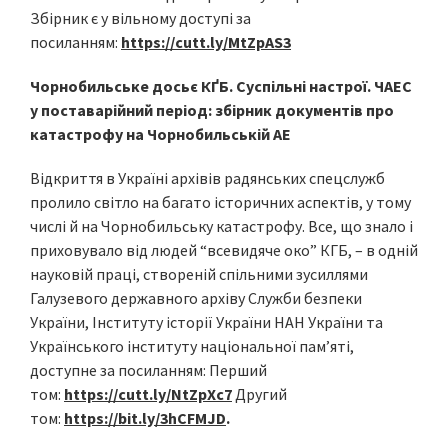
Збірник є у вільному доступі за
посиланням:
https://cutt.ly/MtZpAS3
Чорнобильське досьє КҐБ. Суспільні настрої. ЧАЕС
у поставарійний період: збірник документів про
катастрофу на Чорнобильській АЕ
Відкриття в Україні архівів радянських спецслужб
пролило світло на багато історичних аспектів, у тому
числі й на Чорнобильську катастрофу. Все, що знало і
приховувало від людей “всевидяче око” КГБ, – в одній
науковій праці, створеній спільними зусиллями
Галузевого державного архіву Служби безпеки
України, Інституту історії України НАН України та
Українського інституту національної пам’яті,
доступне за посиланням: Перший
том:
https://cutt.ly/NtZpXc7
Другий
том:
https://bit.ly/3hCFMJD
.