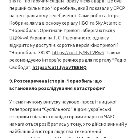
знята “по гарячим слідам” зразу після аварії. Це був
перший фільм про Чорнобиль, який показали у СРСР
на центральному телебаченні. Саме робота Ігоря
Кобрина лягла в основу серіалу НВО та Sky Atlantic
“Чорнобиль”. Оригінали трилогії зберігаються у
ЦДКФФА України ім. Г. С. Пшеничного, однак у
відкритому доступі є коротка версія кінотрилогії
“Чорнобиль. 3828”:
https://cutt.ly/RvTVRw6
. Також
рекомендуємо інтерв’ю режисера для порталу “Радіо
Свобода”:
https://cutt.ly/ovTBENQ
9. Розсекречена історія. Чорнобиль: що
встановило розслідування катастрофи?
У тематичному випуску науково-просвітницької
телепрограми “Суспільного” відомі українські
історики спільно з ліквідаторами аварії на ЧАЕС
намагаються розібратись у тому, хто дійсно винний у
найбільшій в історії людства техногенній