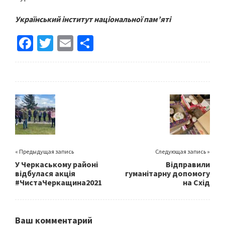
Український інститут національної пам’яті
Fa
T
E
S
ce
wi
m
h
b
tt
ai
ar
o
er
l
e
o
k
« Предыдущая запись
Следующая запись »
У Черкаському районі
Відправили
відбулася акція
гуманітарну допомогу
#ЧистаЧеркащина2021
на Схід
Ваш комментарий