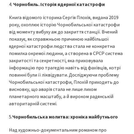
4.
Чорнобиль. Історія ядерної катастрофи
Книга відомого історика Сергія Плохія, видана 2019
року, охоплює історію Чорнобильської катастрофи
від моменту вибуху аж до закриття станції. Вчений
показує, як справжньою причиною найбільшої
ядерної катастрофи людства стала не конкретна
помилка окремої людини, а створена в СРСР система
закритості та секретності, яка приховувала
інформацію про трагедію навіть від фахівців, котрі
повинні були її ліквідувати. Досліджуючи проблему
Чорнобильської катастрофи, Плохій приходить до
висновку, що аварія стала не лише лихом
планетарного масштабу, а й вироком радянській
авторитарній системі.
5.
Чорнобильська молитва: хроніка майбутнього
Над художньо-документальним романом про