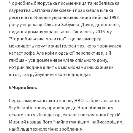
Чорнобиль білоруська письменниця та нобелівська
лауреатка Світлана Алексієвич працювала кілька
десятиліть. Вперше українською книга вийшла 1998
року у перекладі Оксани Забужко. Друге, доповнене,
видання роману українською з’явилося у 2016-му.
“Чорнобильська молитва” – це насамперед
можливість почути живі голоси тих, кого торкнулася
катастрофа. Але крім людської перспективи, є й
глибша – усвідомлення землі як спільного дому,
котрий людина ділить з мільйонами інших живих
істот, і за руйнування якого відповідає.
6.
Чорнобиль
Серіал американського каналу HBO та британського
Sky Atlantic знову привернув до Чорнобиля увагу
всього світу. Ліквідатор, еколог і письменник Сергій
Мирний назвав його “найпотужнішим, наймасовішим,
найбільш технологічно зробленим