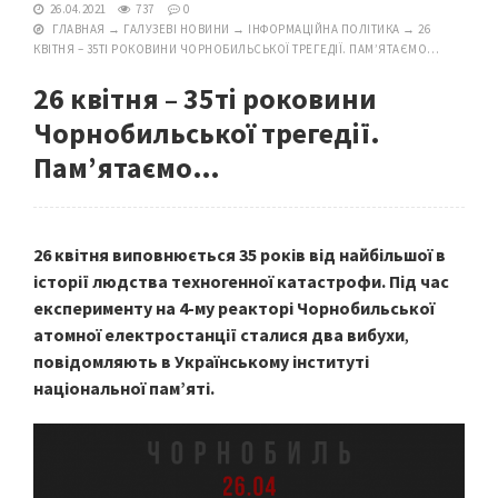
26.04.2021
737
0
ГЛАВНАЯ
→
ГАЛУЗЕВІ НОВИНИ
→
ІНФОРМАЦІЙНА ПОЛІТИКА
→
26
КВІТНЯ – 35ТІ РОКОВИНИ ЧОРНОБИЛЬСЬКОЇ ТРЕГЕДІЇ. ПАМ’ЯТАЄМО…
26 квітня – 35ті роковини
Чорнобильської трегедії.
Пам’ятаємо…
26 квітня виповнюється 35 років від найбільшої в
історії людства техногенної катастрофи. Під час
експерименту на 4-му реакторі Чорнобильської
атомної електростанції сталися два вибухи
,
повідомляють в Українському інституті
національної пам’яті.