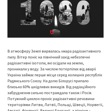
В атмосферу Землі вирвалась хмара радіоактивного
пилу. Вітер поніс на північний захід небезпечні
радіоактивні ізотопи, які осідали на землю,
проникали у воду. За числом потерпілих від аварії
Україна займає перше місце серед колишніх республік
Радянського Союзу. На долю Білорусі припало
близько 60% шкідливих викидів. Від радіаційного
забруднення сильно постраждала також і Росія.
Потужний циклон проніс радіоактивні речовини
територіями Литви, Латвії, Польщі, Швеції, Норвегії,
Австрії, Фінляндії, Великої Британії, а пізніше –