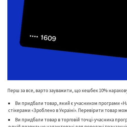
Перш за все, варто зауважити, що кешбек 10% нарахову
Ви придбали товар, який є учасником програми «Н
стікерами «Зроблено в Україні». Перевірити товар мож
Ви придбали товар в торговій точці-учасника прог
в якій правильно налаштовані для передачі транзакц