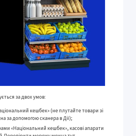
ється за двох умов:
аціональний кешбек» (не плутайте товари зі
на за допомогою сканера в Дії);
рами «Національний кешбек», касові апарати
ій. Перевірити мережу можна
тут.