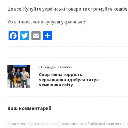
Це все. Купуйте українські товари та отримуйте кешбе
Усі в плюсі, коли купуєш українське!
Fa
T
E
S
ce
wi
m
h
b
tt
ai
ar
o
er
l
e
« Предыдущая запись
o
Спортивна гордість:
k
черкащанка здобула титул
чемпіонки світу
Ваш комментарий
Ваша e-mail адреса не оприлюднюватиметься.
Обов’язкові поля познач