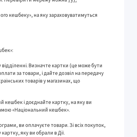
ого кешбеку», на яку зараховуватимуться
шбек»:
у відділенні. Визначте картки (це може бути
оплати за товари, і дайте дозвіл на передачу
країнських товарів у магазинах, що
ий кешбек і доєднайте картку, на яку ви
рамою «Національний кешбек».
ограми, ви оплачуєте товари. Зі всіх покупок,
артку, яку ви обрали в Дії.