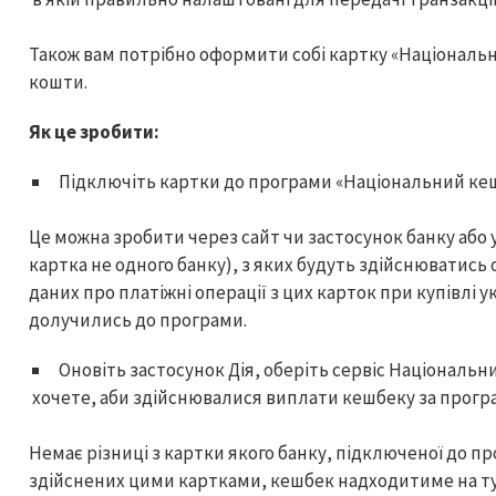
Також вам потрібно оформити собі картку «Національн
кошти.
Як це зробити:
Підключіть картки до програми «Національний ке
Це можна зробити через сайт чи застосунок банку або 
картка не одного банку), з яких будуть здійснюватись 
даних про платіжні операції з цих карток при купівлі у
долучились до програми.
Оновіть застосунок Дія, оберіть сервіс Національн
хочете, аби здійснювалися виплати кешбеку за прог
Немає різниці з картки якого банку, підключеної до пр
здійснених цими картками, кешбек надходитиме на ту к