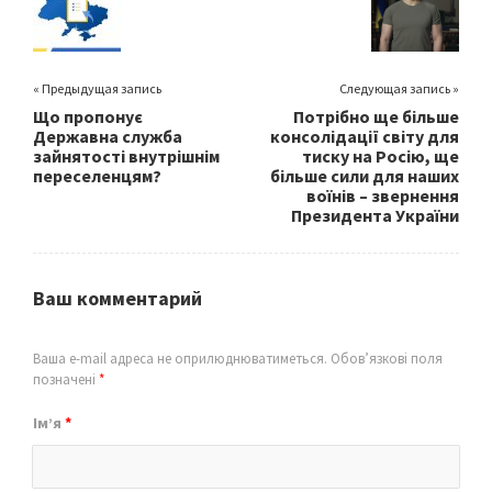
k
« Предыдущая запись
Следующая запись »
Що пропонує
Потрібно ще більше
Державна служба
консолідації світу для
зайнятості внутрішнім
тиску на Росію, ще
переселенцям?
більше сили для наших
воїнів – звернення
Президента України
Ваш комментарий
Ваша e-mail адреса не оприлюднюватиметься.
Обов’язкові поля
позначені
*
Ім’я
*