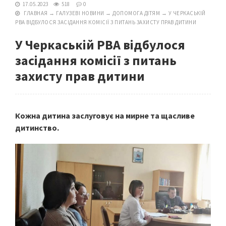
17.05.2023
518
0
ГЛАВНАЯ
→
ГАЛУЗЕВІ НОВИНИ
→
ДОПОМОГА ДІТЯМ
→
У ЧЕРКАСЬКІЙ
РВА ВІДБУЛОСЯ ЗАСІДАННЯ КОМІСІЇ З ПИТАНЬ ЗАХИСТУ ПРАВ ДИТИНИ
У Черкаській РВА відбулося
засідання комісії з питань
захисту прав дитини
Кожна дитина заслуговує на мирне та щасливе
дитинство.