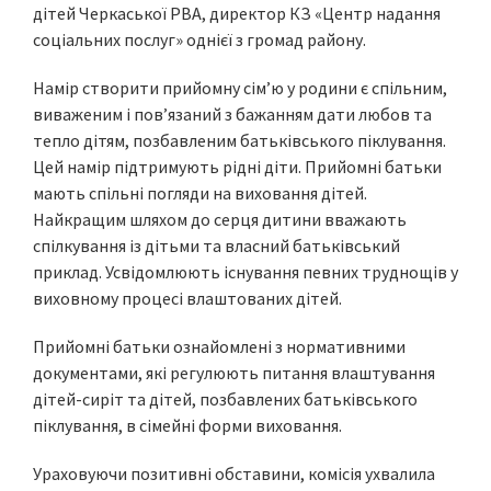
дітей Черкаської РВА, директор КЗ «Центр надання
соціальних послуг» однієї з громад району.
Намір створити прийомну сім’ю у родини є спільним,
виваженим і пов’язаний з бажанням дати любов та
тепло дітям, позбавленим батьківського піклування.
Цей намір підтримують рідні діти. Прийомні батьки
мають спільні погляди на виховання дітей.
Найкращим шляхом до серця дитини вважають
спілкування із дітьми та власний батьківський
приклад. Усвідомлюють існування певних труднощів у
виховному процесі влаштованих дітей.
Прийомні батьки ознайомлені з нормативними
документами, які регулюють питання влаштування
дітей-сиріт та дітей, позбавлених батьківського
піклування, в сімейні форми виховання.
Ураховуючи позитивні обставини, комісія ухвалила