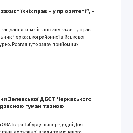
захист їхніх прав – у пріоритеті”, –
 засідання комісії з питань захисту прав
ьник Черкаської районної військової
дурко. Розглянуто заяву прийомних
ни Зеленської ДБСТ Черкаського
адресною гуманітарною
 ОВА Ігоря Табурця напередодні Дня
рганів державної влади та місцевого