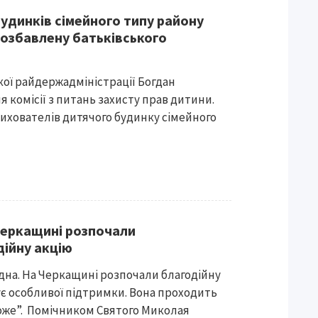
будинків сімейного типу району
озбавлену батьківського
ої райдержадміністрації Богдан
 комісії з питань захисту прав дитини.
вихователів дитячого будинку сімейного
Черкащині розпочали
ійну акцію
дна. На Черкащині розпочали благодійну
бує особливої підтримки. Вона проходить
може”. Помічником Святого Миколая