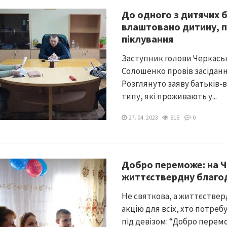
До одного з дитячих 
влаштовано дитину, п
піклування
Заступник голови Черкаськ
Солошенко провів засідання
Розглянуто заяву батьків-
типу, які проживають у...
27. 04. 2023
515
0
Добро переможе: на 
життєствердну благод
Не святкова, а життєствер
акцію для всіх, хто потре
під девізом: “Добро пере