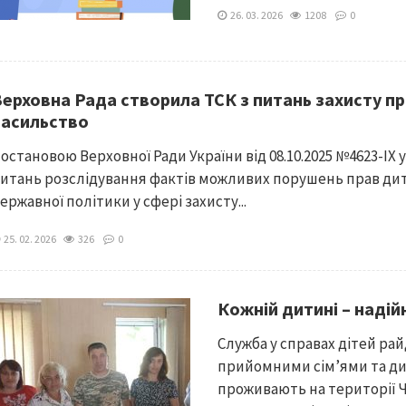
26. 03. 2026
1208
0
Верховна Рада створила ТСК з питань захисту пра
насильство
остановою Верховної Ради України від 08.10.2025 №4623-IX 
итань розслідування фактів можливих порушень прав дит
ержавної політики у сфері захисту...
25. 02. 2026
326
0
Кожній дитині – наді
Служба у справах дітей рай
прийомними сім’ями та ди
проживають на території Че