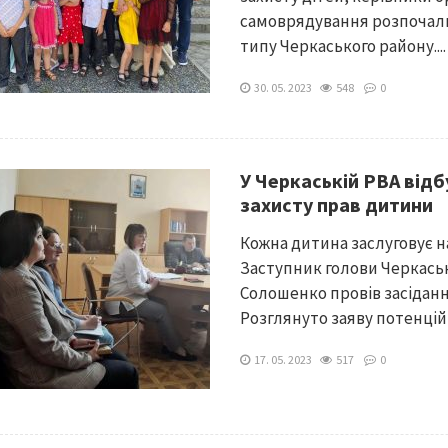
самоврядування розпочали
типу Черкаського району....
30. 05. 2023
548
0
У Черкаській РВА відб
захисту прав дитини
Кожна дитина заслуговує 
Заступник голови Черкаськ
Солошенко провів засідання
Розглянуто заяву потенційн
17. 05. 2023
517
0