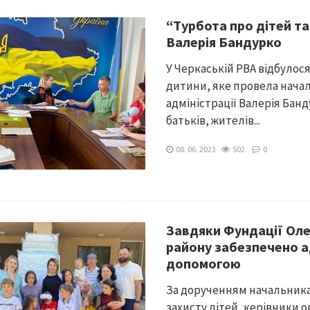
“Турбота про дітей та 
Валерія Бандурко
У Черкаській РВА відбулося
дитини, яке провела начал
адміністрації Валерія Бан
батьків, жителів...
08. 06. 2023
502
0
Завдяки Фундації Оле
району забезпечено 
допомогою
За дорученням начальника
захисту дітей, керівники о