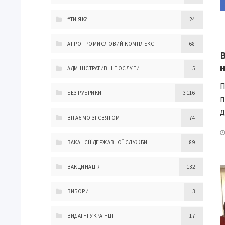
#ТИ ЯК?
24
АГРОПРОМИСЛОВИЙ КОМПЛЕКС
68
АДМІНІСТРАТИВНІ ПОСЛУГИ
5
П
БЕЗ РУБРИКИ
3 116
п
д
ВІТАЄМО ЗІ СВЯТОМ
74
ВАКАНСІЇ ДЕРЖАВНОЇ СЛУЖБИ
89
ВАКЦИНАЦІЯ
132
ВИБОРИ
3
ВИДАТНІ УКРАЇНЦІ
17