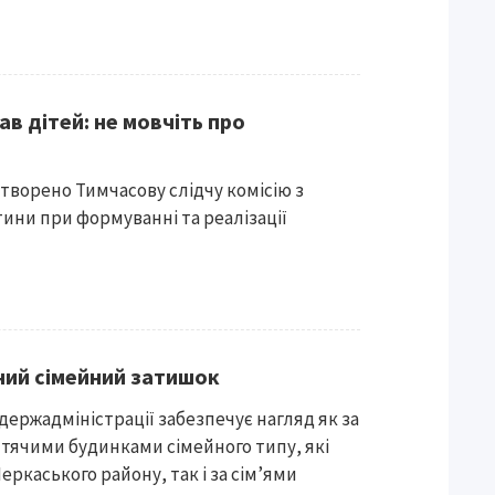
в дітей: не мовчіть про
утворено Тимчасову слідчу комісію з
ини при формуванні та реалізації
йний сімейний затишок
держадміністрації забезпечує нагляд як за
тячими будинками сімейного типу, які
ркаського району, так і за сім’ями