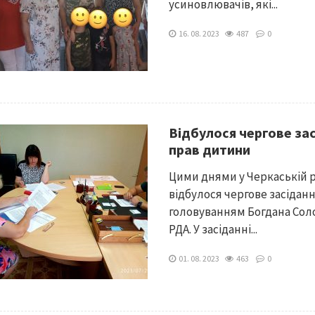
усиновлювачів, які...
16. 08. 2023
487
0
Відбулося чергове зас
прав дитини
Цими днями у Черкаській р
відбулося чергове засіданн
головуванням Богдана Сол
РДА. У засіданні...
01. 08. 2023
463
0