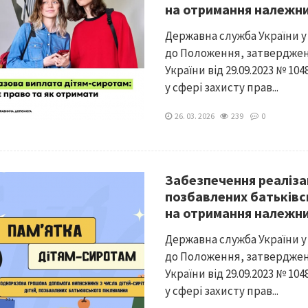
на отримання належн
Державна служба України у 
до Положення, затверджен
України від 29.09.2023 № 10
у сфері захисту прав...
26. 03. 2026
239
0
Забезпечення реалізац
позбавлених батьківсь
на отримання належн
Державна служба України у 
до Положення, затверджен
України від 29.09.2023 № 10
у сфері захисту прав...