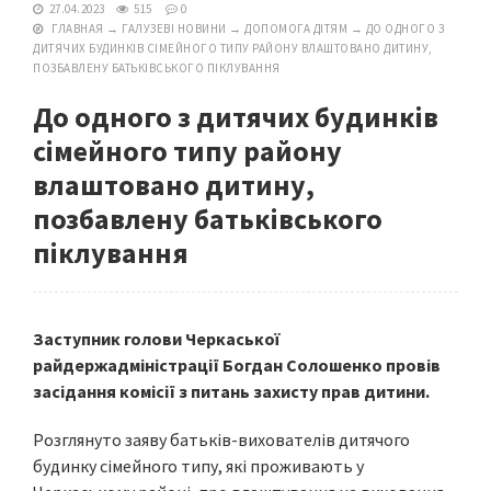
27.04.2023
515
0
ГЛАВНАЯ
→
ГАЛУЗЕВІ НОВИНИ
→
ДОПОМОГА ДІТЯМ
→
ДО ОДНОГО З
ДИТЯЧИХ БУДИНКІВ СІМЕЙНОГО ТИПУ РАЙОНУ ВЛАШТОВАНО ДИТИНУ,
ПОЗБАВЛЕНУ БАТЬКІВСЬКОГО ПІКЛУВАННЯ
До одного з дитячих будинків
сімейного типу району
влаштовано дитину,
позбавлену батьківського
піклування
Заступник голови Черкаської
райдержадміністрації Богдан Солошенко провів
засідання комісії з питань захисту прав дитини.
Розглянуто заяву батьків-вихователів дитячого
будинку сімейного типу, які проживають у