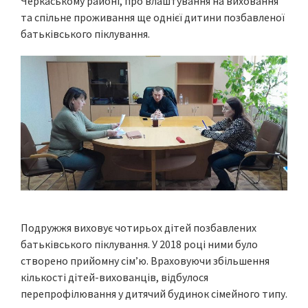
Черкаському районі, про влаштування на виховання
та спільне проживання ще однієї дитини позбавленої
батьківського піклування.
Подружжя виховує чотирьох дітей позбавлених
батьківського піклування. У 2018 році ними було
створено прийомну сім’ю. Враховуючи збільшення
кількості дітей-вихованців, відбулося
перепрофілювання у дитячий будинок сімейного типу.