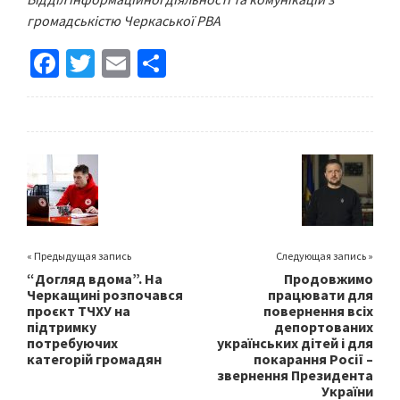
громадськістю Черкаської РВА
Fa
T
E
S
ce
wi
m
h
b
tt
ai
ar
o
er
l
e
o
k
« Предыдущая запись
Следующая запись »
“Догляд вдома”. На
Продовжимо
Черкащині розпочався
працювати для
проєкт ТЧХУ на
повернення всіх
підтримку
депортованих
потребуючих
українських дітей і для
категорій громадян
покарання Росії –
звернення Президента
України