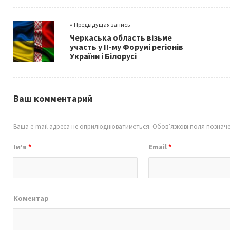
b
tt
ai
ar
o
er
l
e
« Предыдущая запись
o
Черкаська область візьме
k
участь у ІІ-му Форумі регіонів
України і Білорусі
Ваш комментарий
Ваша e-mail адреса не оприлюднюватиметься.
Обов’язкові поля познач
Ім’я
*
Email
*
Коментар