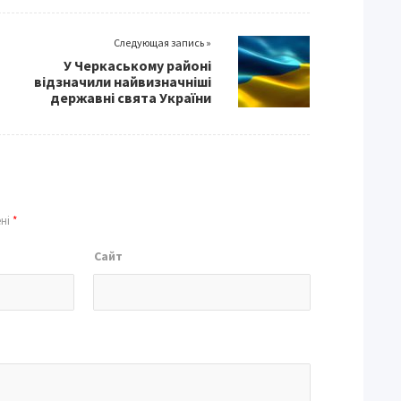
Следующая запись »
У Черкаському районі
відзначили найвизначніші
державні свята України
ені
*
Сайт