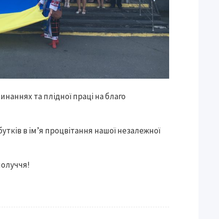
инаннях та плідної праці на благо
утків в ім’я процвітання нашої незалежної
получчя!