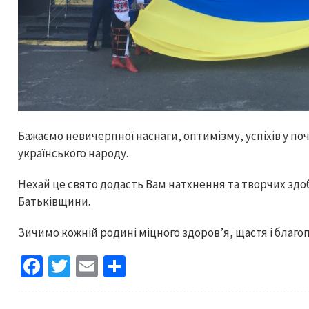
Бажаємо невичерпної наснаги, оптимізму, успіхів у поч
українського народу.
Нехай це свято додасть Вам натхнення та творчих здоб
Батьківщини.
Зичимо кожній родині міцного здоров’я, щастя і благо
Fa
T
E
S
ce
wi
m
h