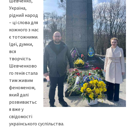
Шевченко,
Україна,
рідний народ
– ці слова для
кожного з нас
є тотожними.
Ідеї, думки,
вся
творчість
Шевченково
го генія стала
тим живим
феноменом,
який далі
розвиваєтьс
я вже у
свідомості
українського суспільства.