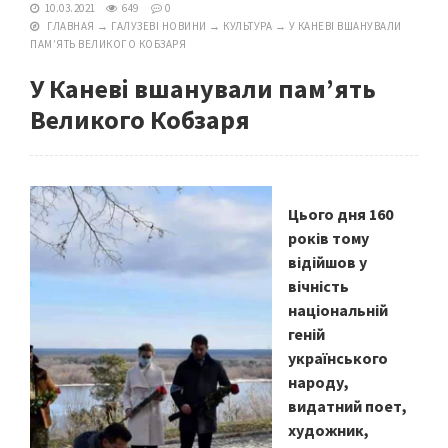
10.03.2021
649
0
ГЛАВНАЯ
→
ГАЛУЗЕВІ НОВИНИ
→
КУЛЬТУРА
→
У КАНЕВІ ВШАНУВАЛИ
ПАМ’ЯТЬ ВЕЛИКОГО КОБЗАРЯ
У Каневі вшанували пам’ять
Великого Кобзаря
Цього дня 160
років тому
відійшов у
вічність
національній
геній
українського
народу,
видатний поет,
художник,