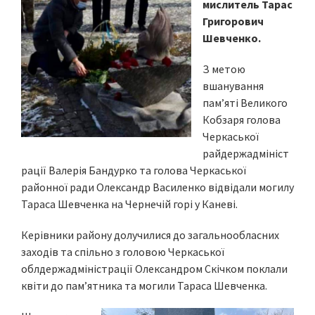
мислитель Тарас
Григорович
Шевченко.
З метою
вшанування
пам’яті Великого
Кобзаря голова
Черкаської
райдержадмініст
рації Валерія Бандурко та голова Черкаської
районної ради Олександр Василенко відвідали могилу
Тараса Шевченка на Чернечій горі у Каневі.
Керівники району долучилися до загальнообласних
заходів та спільно з головою Черкаської
облдержадміністрації Олександром Скічком поклали
квіти до пам’ятника та могили Тараса Шевченка.