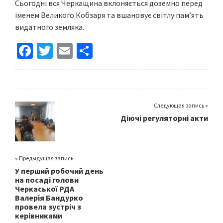
Сьогодні вся Черкащина вклоняється доземно перед
іменем Великого Кобзаря та вшановує світлу пам’ять
видатного земляка.
Fa
T
E
S
ce
wi
m
h
b
tt
ai
ar
o
er
l
e
Следующая запись »
o
Діючі регуляторні акти
k
« Предыдущая запись
У перший робочий день
на посаді голови
Черкаської РДА
Валерія Бандурко
провела зустріч з
керівниками