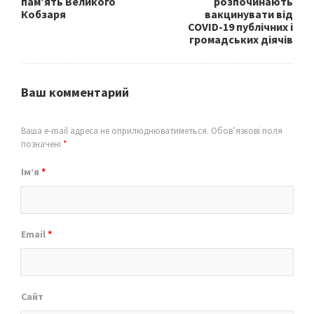
пам’ять Великого
розпочинають
Кобзаря
вакцинувати від
COVID-19 публічних і
громадських діячів
Ваш комментарий
Ваша e-mail адреса не оприлюднюватиметься.
Обов’язкові поля
позначені
*
Ім’я
*
Email
*
Сайт