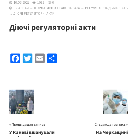
10.03.2021
1095
0
ГЛАВНАЯ
→
НОРМАТИВНО-ПРАВОВА БАЗА
→
РЕГУЛЯТОРНА ДІЯЛЬНІСТЬ
→
ДІЮЧІ РЕГУЛЯТОРНІ АКТИ
Діючі регуляторні акти
Fa
T
E
S
ce
wi
m
h
b
tt
ai
ar
o
er
l
e
o
k
« Предыдущая запись
Следующая запись »
У Каневі вшанували
На Черкащині