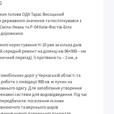
ник голови ОДА Тарас Висоцький
 державного значення та поспілкувався з
міла-Умань та Р-04 Київ-Фастів-Біла
 дорожники.
ого користування Н-16 уже за кілька днів
 середній ремонт на ділянці км 96+000 – км
ичний переїзд). Її протяжність – 2 км, а
мобільних доріг у Черкаській області та
оботи з ліквідації 900 кв. м пучин на
ожнього одягу. Для запобігання утворення
дренажні системи для водовідведення. Під час
 передбачили: посилення основи
івнюючого та верхнього шарів
тування нового дорожнього покриття,