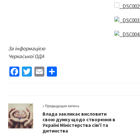
За інформацією
Черкаської ОДА
Fa
T
E
S
ce
wi
m
h
b
tt
ai
ar
o
er
l
e
« Предыдущая запись
o
Влада закликає висловити
k
свою думку щодо створення в
Україні Міністерства сім’ї та
дитинства