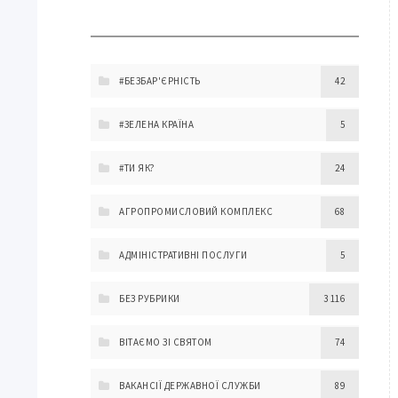
#БЕЗБАР'ЄРНІСТЬ
42
#ЗЕЛЕНА КРАЇНА
5
#ТИ ЯК?
24
АГРОПРОМИСЛОВИЙ КОМПЛЕКС
68
АДМІНІСТРАТИВНІ ПОСЛУГИ
5
БЕЗ РУБРИКИ
3 116
ВІТАЄМО ЗІ СВЯТОМ
74
ВАКАНСІЇ ДЕРЖАВНОЇ СЛУЖБИ
89