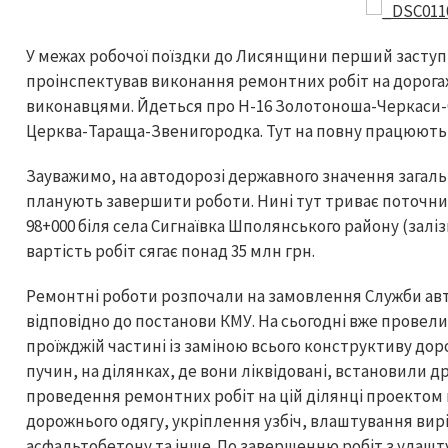
У межах робочої поїздки до Лисянщини перший заступ
проінспектував виконання ремонтних робіт на дорогах
виконавцями. Йдеться про Н-16 Золотоноша-Черкаси-С
Церква-Тараща-Звенигородка. Тут на повну працюють
Зауважимо, на автодорозі державного значення загальн
планують завершити роботи. Нині тут триває поточний
98+000 біля села Сигнаївка Шполянського району (залізн
вартість робіт сягає понад 35 млн грн.
Ремонтні роботи розпочали на замовлення Служби авто
відповідно до постанови КМУ. На сьогодні вже провели р
проїжджій частині із заміною всього конструктиву дор
пучин, на ділянках, де вони ліквідовані, встановили 
проведення ремонтних робіт на цій ділянці проектом
дорожнього одягу, укріплення узбіч, влаштування вир
асфальтобетону та інше. По завершенню робіт з улаш