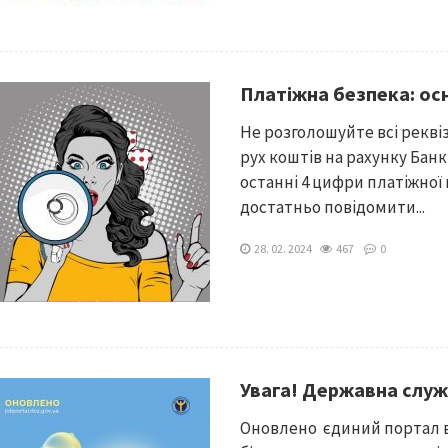
Платіжна безпека: ос
Не розголошуйте всі рекві
рух коштів на рахунку Бан
останні 4 цифри платіжної
достатньо повідомити...
28. 02. 2024
467
0
Увага! Державна служ
Оновлено єдиний портал ва