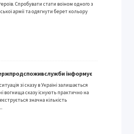
героїв. Спробувати стати воїном одного з
нської армії та одягнути берет кольору
Держпродспоживслужби інформує
ситуація зі сказу в Україні залишається
і вогнища сказу існують практично на
 реєструється значна кількість
..