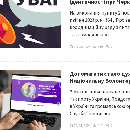
ідентичності при Чер
На виконання пункту 2 пост
квітня 2023 р. № 364 ,,Пр
координаційну раду з пита
та громадянської...
22. 03. 2024
549
0
Допомагати стало дуж
Національну Волонте
З метою посилення волонт
та спорту України, Предс
в Україні та громадською о
Служба“ підписано...
20. 03. 2024
417
0