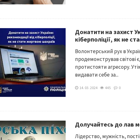
Донатити на захист Ук
кіберполіції, як не с
Волонтерський рух в Укра
продемонстрував світові єд
протистояти агресору. Уті
видавати себе за...
14. 03. 2024
445
0
Долучайтесь до лав мо
Лідерство, мужність, пост