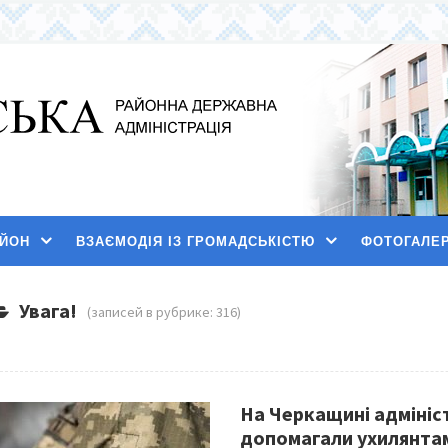
АЙОН
ВЗАЄМОДІЯ ІЗ ГРОМАДСЬКІСТЮ
ФОТОГАЛЕ
Увага!
(записей в рубрике: 316)
На Черкащині адмініст
допомагали ухилянтам