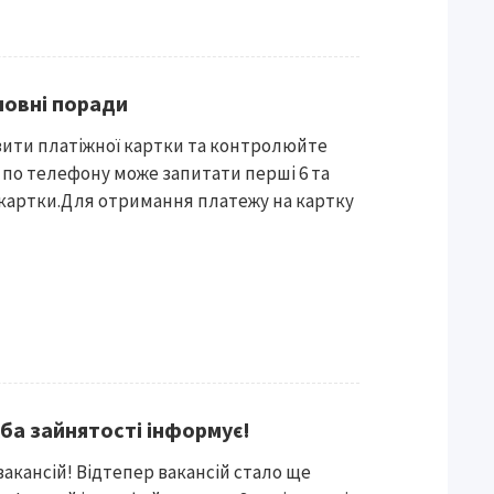
новні поради
зити платіжної картки та контролюйте
к по телефону може запитати перші 6 та
 картки.Для отримання платежу на картку
ба зайнятості інформує!
кансій! Відтепер вакансій стало ще