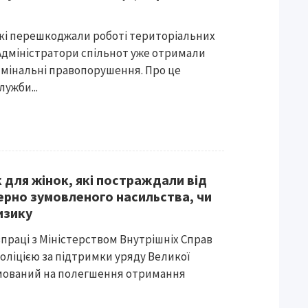
 які перешкоджали роботі територіальних
Адміністратори спільнот уже отримали
имінальні правопорушення. Про це
ужби...
 для жінок, які постраждали від
рно зумовленого насильства, чи
изику
впраці з Міністерством Внутрішніх Справ
оліцією за підтримки уряду Великої
ямований на полегшення отримання