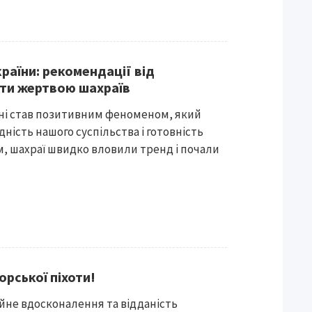
раїни: рекомендації від
тати жертвою шахраїв
їні став позитивним феноменом, який
ність нашого суспільства і готовність
м, шахраї швидко вловили тренд і почали
рської піхоти!
ійне вдосконалення та відданість