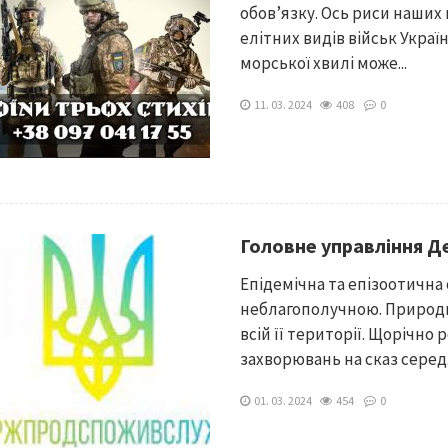
обов’язку. Ось риси наших 
елітних видів військ Украї
морської хвилі може...
11. 03. 2024
408
0
Головне управління 
Епідемічна та епізоотична 
неблагополучною. Природн
всій її території. Щорічно
захворювань на сказ серед.
01. 03. 2024
454
0