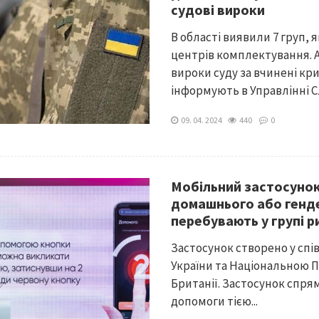
судові вироки
В області виявили 7 груп,
центрів комплектування. 
вироки суду за вчинені кр
інформують в Управлінні Сл
09. 04. 2024
440
0
Мобільний застосунок
домашнього або генде
перебувають у групі р
Застосунок створено у спі
України та Національною П
Британії. Застосунок спр
допомоги тією...