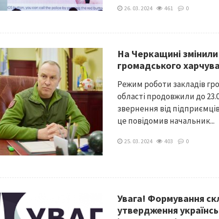
26. 03. 2024
461
0
На Черкащині змінили
громадського харчува
Режим роботи закладів гро
області продовжили до 23.
звернення від підприємців
це повідомив начальник...
25. 03. 2024
403
0
Увага! Формування ск
утвердження українсь