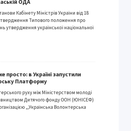
каській ОДА
анови Кабінету Міністрів України від 18
о затвердження Типового положення про
нь утвердження української національної
е просто: в Україні запустили
рську Платформу
ерського pyxy між Міністерством молоді
тавництвом Дитячого фонду ООН (ЮНІСЕФ)
рганізацією ,,Українська Волонтерська