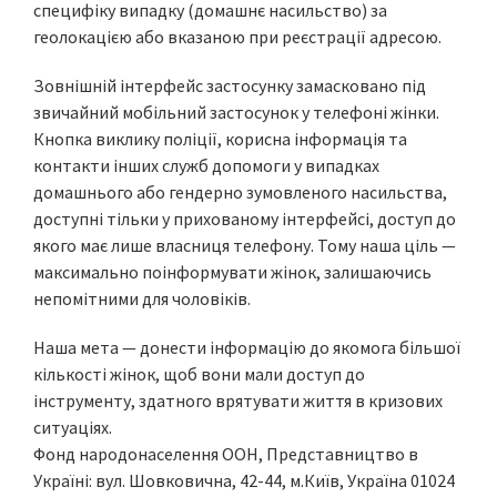
специфіку випадку (домашнє насильство) за
геолокацією або вказаною при реєстрації адресою.
Зовнішній інтерфейс застосунку замасковано під
звичайний мобільний застосунок у телефоні жінки.
Кнопка виклику поліції, корисна інформація та
контакти інших служб допомоги у випадках
домашнього або гендерно зумовленого насильства,
доступні тільки у прихованому інтерфейсі, доступ до
якого має лише власниця телефону. Тому наша ціль —
максимально поінформувати жінок, залишаючись
непомітними для чоловіків.
Наша мета — донести інформацію до якомога більшої
кількості жінок, щоб вони мали доступ до
інструменту, здатного врятувати життя в кризових
ситуаціях.
Фонд народонаселення ООН, Представництво в
Україні: вул. Шовковична, 42-44, м.Київ, Україна 01024