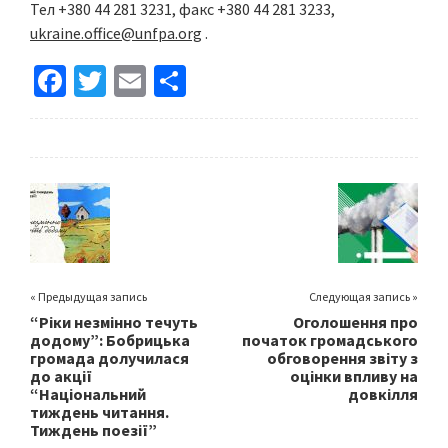
Тел +380 44 281 3231, факс +380 44 281 3233,
ukraine.office@unfpa.org
.
Fa
T
E
S
ce
wi
m
h
b
tt
ai
ar
o
er
l
e
o
k
« Предыдущая запись
Следующая запись »
“Ріки незмінно течуть
Оголошення про
додому”: Бобрицька
початок громадського
громада долучилася
обговорення звіту з
до акції
оцінки впливу на
“Національний
довкілля
тиждень читання.
Тиждень поезії”