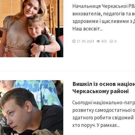
Начальниця Черкаської РВА
вихователів, педагогів та в
здоровими і щасливими з Д
Наш всесвіт...
17. 09. 2024
415
0
Вишкіл із основ націо
Черкаському районі
Сьогодні національно-патр
розвитку самодостатньої о
здатного робити свідомий 
хто поруч. У рамках...