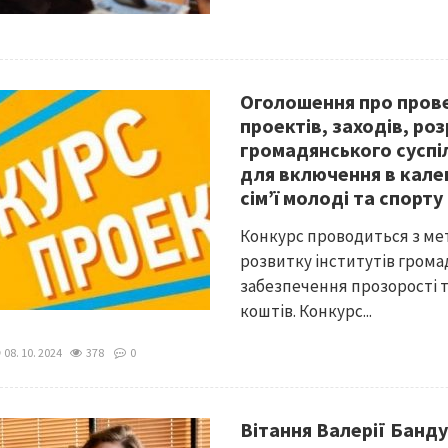
Оголошення про прове
проектів, заходів, ро
громадянського суспіл
для включення в кале
сім’ї молоді та спорту
Конкурс проводиться з ме
розвитку інститутів громад
забезпечення прозорості 
коштів. Конкурс...
08. 10. 2024
378
0
Вітання Валерії Банд