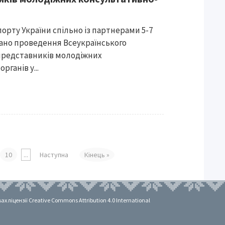
порту України спільно із партнерами 5-7
вано проведення Всеукраїнського
представників молодіжних
ганів у...
10
...
Наступна
Кінець »
 ліцензії Creative Commons Attribution 4.0 International