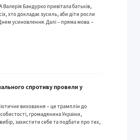
 Валерія Бандурко привітала батьків,
сіх, хто докладає зусиль, аби діти росли
нем усиновлення. Далі – пряма мова. –
нального спротиву провели у
іотичне виховання – це трамплін до
собистості, громадянина України,
вибір, захистити себе та подбати про тих,