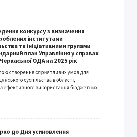
дення конкурсу з визначення
зроблених інститутами
ьства та ініціативними групами
ндарний план Управління у справах
 Черкаської ОДА на 2025 рік
тою створення сприятливих умов для
янського суспільства в області,
та ефективного використання бюджетних
урко до Дня усиновлення