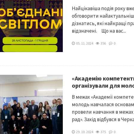
Найцікавіша подія року вж
обговорити найактуальніш
дізнатись, які найкращі п
відзначені.⠀ Що на вас...
05. 11. 2024
356
0
«Академію компетент
організували для мол
В межах «Академії компет
молодь навчалася основам
провели навчання в межах
рад». Захід відбувся в Черкас
29. 10. 2024
375
0