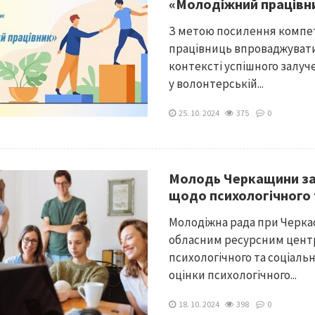
«Молодіжний працівн
З метою посилення компет
працівниць впроваджувати 
контексті успішного залуч
у волонтерській...
25. 10. 2024
375
0
Молодь Черкащини за
щодо психологічного 
Молодіжна рада при Черкас
обласним ресурсним цент
психологічного та соціаль
оцінки психологічного...
18. 10. 2024
398
0