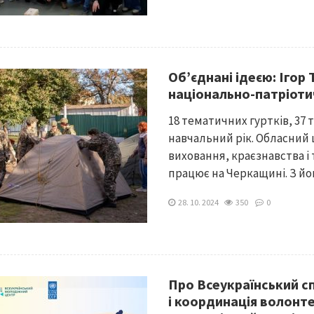
Об’єднані ідеєю: Ігор
національно-патріоти
18 тематичних гуртків, 37 т
навчальний рік. Обласний
виховання, краєзнавства і
працює на Черкащині. З йог
28. 10. 2024
350
0
Про Всеукраїнський с
і координація волонт