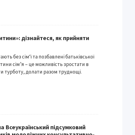
итини»: дізнайтеся, як прийняти
тають без сім‘ї та позбавлені батьківської
тини сім’я – це можливість зростати в
ти турботу, долати разом труднощі.
на Всеукраїнський підсумковий
иків молодіжних консультативно-