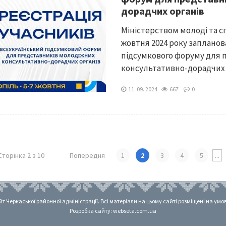
дорадчих органів
Міністерством молоді та с
жовтня 2024 року заплано
підсумкового форуму для 
консультативно-дорадчих ор
11. 09. 2024
667
0
Сторінка 2 з 10
Попередня
1
2
3
4
5
...
 Черкаської районної адміністрації. Всі матеріали на цьому сайті розміщені на умовах
Розробка сайту: webseta.com.ua