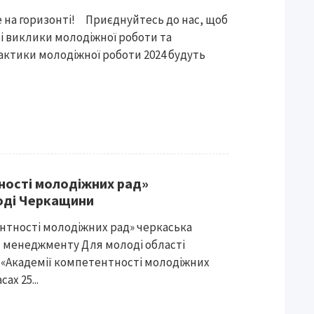
е на горизонті! ⠀Приєднуйтесь до нас, щоб
і виклики молодіжної роботи та
рактики молодіжної роботи 2024 будуть
ності молодіжних рад»
оді Черкащини
ентності молодіжних рад» черкаська
 менеджменту Для молоді області
 «Академії компетентності молодіжних
ах 25...