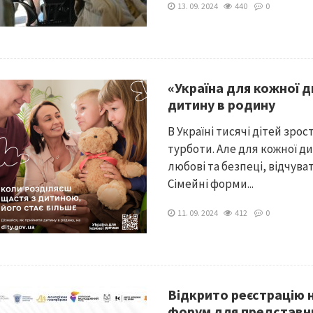
13. 09. 2024
440
0
«Україна для кожної д
дитину в родину
В Україні тисячі дітей зрос
турботи. Але для кожної ди
любові та безпеці, відчува
Сімейні форми...
11. 09. 2024
412
0
Відкрито реєстрацію 
форум для представн