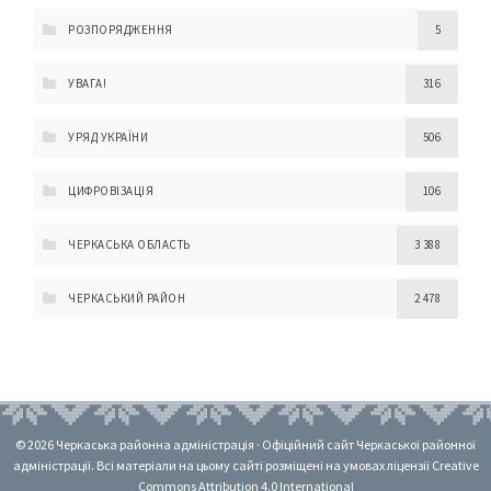
РОЗПОРЯДЖЕННЯ
5
УВАГА!
316
УРЯД УКРАЇНИ
506
ЦИФРОВІЗАЦІЯ
106
ЧЕРКАСЬКА ОБЛАСТЬ
3 388
ЧЕРКАСЬКИЙ РАЙОН
2 478
© 2026 Черкаська районна адміністрація · Офіційний сайт Черкаської районної
адміністрації. Всі матеріали на цьому сайті розміщені на умовах ліцензії Creative
Commons Attribution 4.0 International