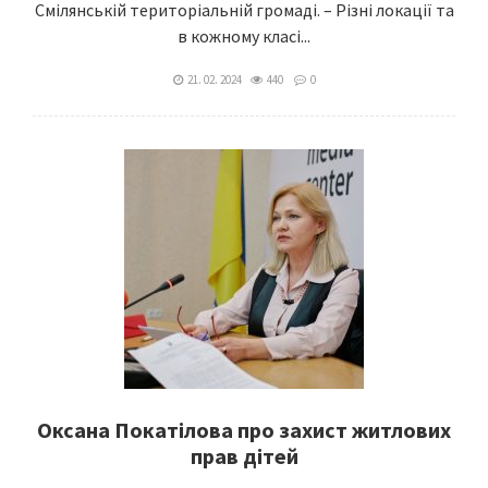
Смілянській територіальній громаді. – Різні локації та
в кожному класі...
21. 02. 2024
440
0
Оксана Покатілова про захист житлових
прав дітей