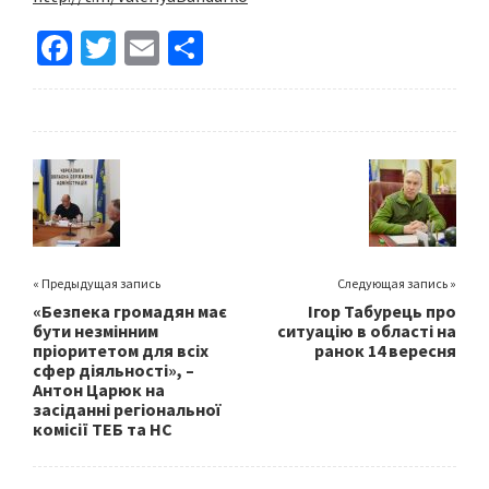
Fa
T
E
S
ce
wi
m
h
b
tt
ai
ar
o
er
l
e
o
k
« Предыдущая запись
Следующая запись »
«Безпека громадян має
Ігор Табурець про
бути незмінним
ситуацію в області на
пріоритетом для всіх
ранок 14 вересня
сфер діяльності», –
Антон Царюк на
засіданні регіональної
комісії ТЕБ та НС