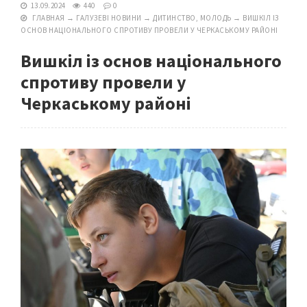
13.09.2024
440
0
ГЛАВНАЯ
→
ГАЛУЗЕВІ НОВИНИ
→
ДИТИНСТВО, МОЛОДЬ
→
ВИШКІЛ ІЗ
ОСНОВ НАЦІОНАЛЬНОГО СПРОТИВУ ПРОВЕЛИ У ЧЕРКАСЬКОМУ РАЙОНІ
Вишкіл із основ національного
спротиву провели у
Черкаському районі