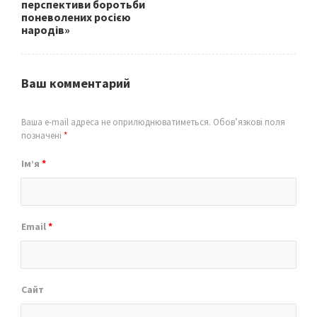
перспективи боротьби
поневолених росією
народів»
Ваш комментарий
Ваша e-mail адреса не оприлюднюватиметься.
Обов’язкові поля
позначені
*
Ім’я
*
Email
*
Сайт