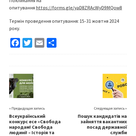
Покликання на
опитування
https://forms.gle/yaD8ZRAcWyD9MQow8
Термін проведення опитування: 15-31 жовтня 2024
року.
Fa
T
E
S
ce
wi
m
h
b
tt
ai
ar
o
er
l
e
o
k
« Предыдущая запись
Следующая запись »
Всеукраїнський
Пошук кандидатів на
конкурс есе «Свобода
зайняття вакантних
народам! Свобода
посад державної
людині! – Історія та
служби