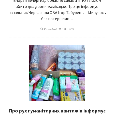
Вчора ввечері над областю силами ППО загалом
збито два дрони-камікадзе. Про це інформує
начальник Черкасьокї ОВА Ігор Табурець. – Минулось
без потерпілих і...
14. 10. 2022
461
0
Про рух гуманітарних вантажів інформує