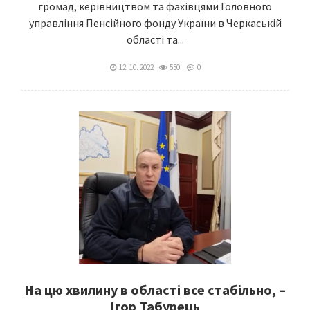
громад, керівництвом та фахівцями Головного
управління Пенсійного фонду України в Черкаській
області та...
12. 10. 2022
550
0
На цю хвилину в області все стабільно, –
Ігор Табурець