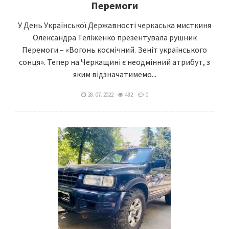
Перемоги
У День Української Державності черкаська мисткиня
Олександра Теліженко презентувала рушник
Перемоги – «Вогонь космічний. Зеніт українського
сонця». Тепер на Черкащині є неодмінний атрибут, з
яким відзначатимемо...
28. 07. 2022
482
0