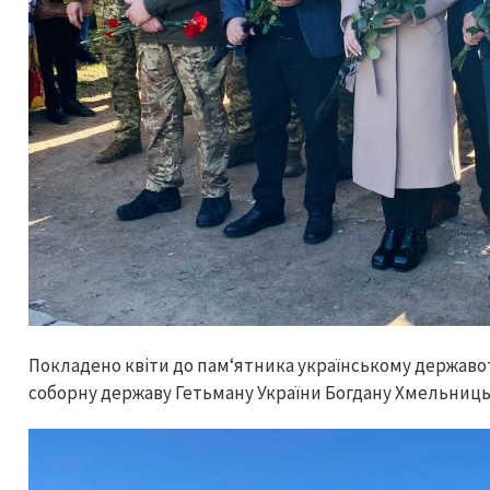
Покладено квіти до пам‘ятника українському державо
соборну державу Гетьману України Богдану Хмельниц