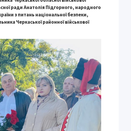
ьника Черкаської обласної військової
асної ради Анатолія Підгорного, народного
країни з питань національної безпеки,
ьника Черкаської районної військової