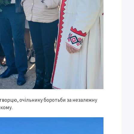
творцю, очільнику боротьби за незалежну
ькому.