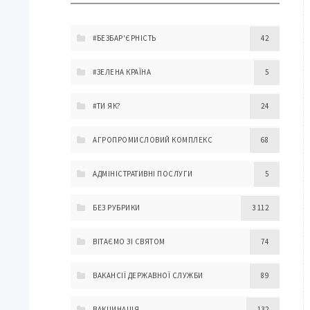
#БЕЗБАР'ЄРНІСТЬ
42
#ЗЕЛЕНА КРАЇНА
5
#ТИ ЯК?
24
АГРОПРОМИСЛОВИЙ КОМПЛЕКС
68
АДМІНІСТРАТИВНІ ПОСЛУГИ
5
БЕЗ РУБРИКИ
3 112
ВІТАЄМО ЗІ СВЯТОМ
74
ВАКАНСІЇ ДЕРЖАВНОЇ СЛУЖБИ
89
ВАКЦИНАЦІЯ
132