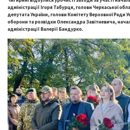
Чигирині відбулися урочисті заходи за участі начал
адміністрації Ігоря Табурця, голови Черкаської обл
депутата України, голови Комітету Верховної Ради У
оборони та розвідки Олександра Завітневича, начал
адміністрації Валерії Бандурко.