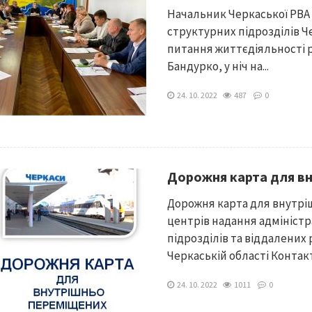
Начальник Черкаської РВА 
структурних підрозділів Ч
питання життєдіяльності р
Бандурко, у ніч на...
24. 10. 2022
487
0
Дорожня карта для вн
Дорожня карта для внутрі
центрів надання адмініст
підрозділів та віддалених 
Черкаській області Контакт
24. 10. 2022
1011
0