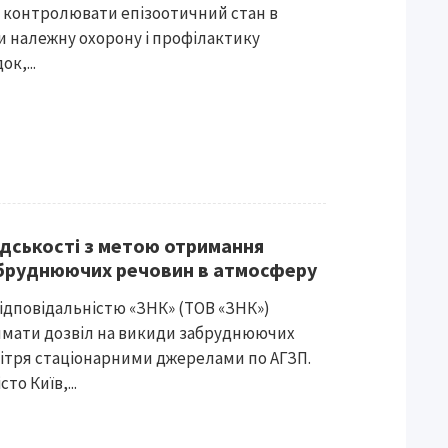
ь контролювати епізоотичний стан в
и належну охорону і профілактику
ок,...
дськості з метою отримання
абруднюючих речовин в атмосферу
ідповідальністю «ЗНК» (ТОВ «ЗНК»)
имати дозвіл на викиди забруднюючих
ітря стаціонарними джерелами по АГЗП.
то Київ,...