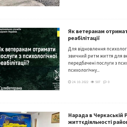
Як ветеранам отримат
реабілітації
Для відновлення психологі
звичний ритм життя для ве
передбачені послуги з псих
психологічну...
24. 10. 2022
507
0
Нарада в Черкаській 
життєдіяльності райо