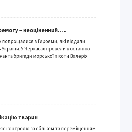
еремогу – неоціненний…..
 попрощалися з Героями, які віддали
ь України. У Черкасах провели в останню
ржанта бригади морської піхоти Валерія
ікацію тварин
ияє контролю за обліком та переміщенням