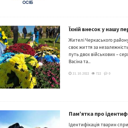
Їхній внесок у нашу п
Жителі Черкаського району
своє життя за незалежніст
путь двох військових – се
Васіна та...
21. 10. 2022
722
0
Пам’ятка про ідентиф
Ідентифікація тварин спр