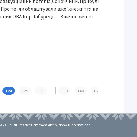
ли евакуаційний потяг із Донеччини. Прибулі
 Про те, як облаштували вже їхнє життя на
ьник ОВА Ігор Табурець. – Звичне життя
124
125
126
...
130
140
15
 ліцензії Creative Commons Attribution 4.0 International