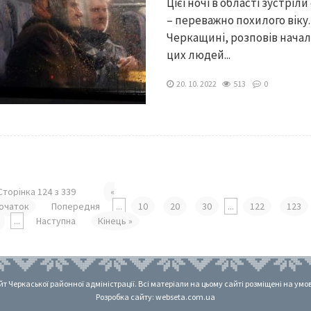
Цієї ночі в області зустрі
– переважно похилого віку.
Черкащині, розповів начал
цих людей...
20. 10. 2022
513
0
Сторінка 124 з 339
«
очаток
Попередня
...
10
20
30
...
122
123
...
Наступна
Кінець »
 Черкаської районної адміністрації. Всі матеріали на цьому сайті розміщені на умовах
Розробка сайту: webseta.com.ua