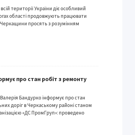
 всій території України діє особливий
огах області продовжують працювати
 Черкащини просять з розумінням
ормує про стан робіт з ремонту
 Валерія Бандурко інформує про стан
ьних доріг в Черкаському районі станом
ганізацією «ДС ПромГруп»: проведено