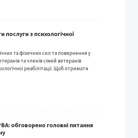
и послуги з психологічної
чних та фізичних сил та повернення у
теранів та членів сімей ветеранів
ологічної реабілітації. Щоб отримати
РВА: обговорено головні питання
ну