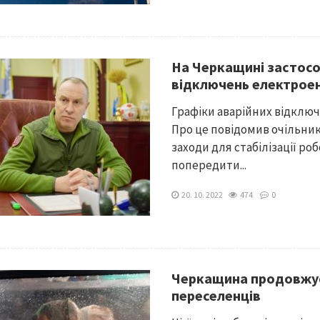
На Черкащині застосо
відключень електроен
Графіки аварійних відключ
Про це повідомив очільник
заходи для стабілізації ро
попередити...
20. 10. 2022
474
0
Черкащина продовжу
переселенців