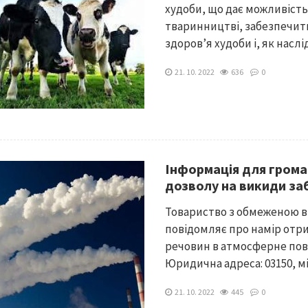
худоби, що дає можливіст
тваринництві, забезпечит
здоров’я худоби і, як наслід
21. 10. 2022
636
0
Інформація для грома
дозволу на викиди з
Товариство з обмеженою в
повідомляє про намір отр
речовин в атмосферне пов
Юридична адреса: 03150, міс
21. 10. 2022
445
0