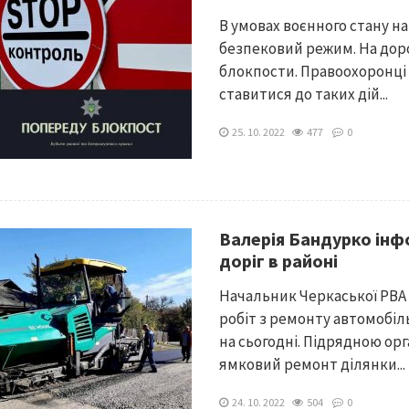
В умовах воєнного стану на
безпековий режим. На дор
блокпости. Правоохоронці
ставитися до таких дій...
25. 10. 2022
477
0
Валерія Бандурко інф
доріг в районі
Начальник Черкаської РВА
робіт з ремонту автомобіл
на сьогодні. Підрядною ор
ямковий ремонт ділянки...
24. 10. 2022
504
0