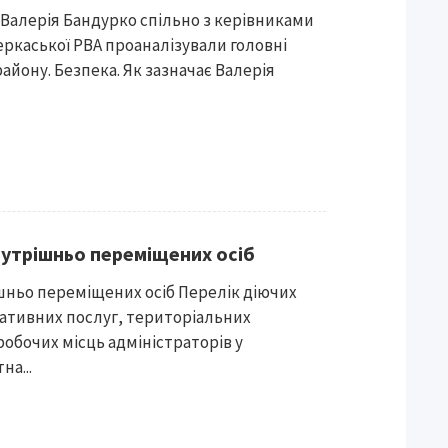
Валерія Бандурко спільно з керівниками
еркаської РВА проаналізували головні
айону. Безпека. Як зазначає Валерія
утрішньо переміщених осіб
шньо переміщених осіб Перелік діючих
ративних послуг, територіальних
робочих місць адміністраторів у
на...