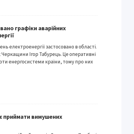
вано графіки аварійних
ергії
ень електроенергії застосовано в області.
 Черкащини Ігор Табурець. Це оперативні
боти енергосистеми країни, тому про них
є приймати вимушених