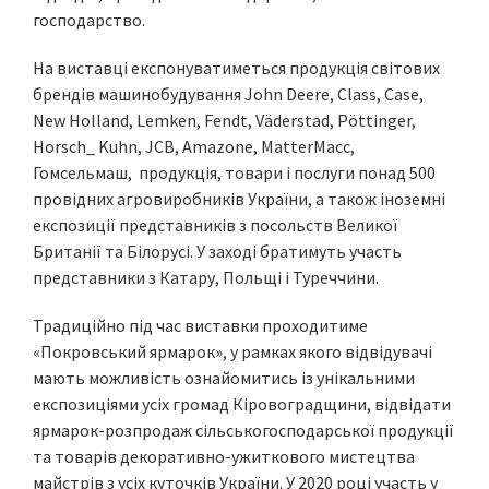
господарство.
На виставці експонуватиметься продукція світових
брендів машинобудування John Deere, Class, Case,
New Holland, Lemken, Fendt, Väderstad, Pöttinger,
Horsch_ Kuhn, JCB, Amazone, MatterMacc,
Гомсельмаш, продукція, товари і послуги понад 500
провідних агровиробників України, а також іноземні
експозиції представників з посольств Великої
Британії та Білорусі. У заході братимуть участь
представники з Катару, Польщі і Туреччини.
Традиційно під час виставки проходитиме
«Покровський ярмарок», у рамках якого відвідувачі
мають можливість ознайомитись із унікальними
експозиціями усіх громад Кіровоградщини, відвідати
ярмарок-розпродаж сільськогосподарської продукції
та товарів декоративно-ужиткового мистецтва
майстрів з усіх куточків України. У 2020 році участь у