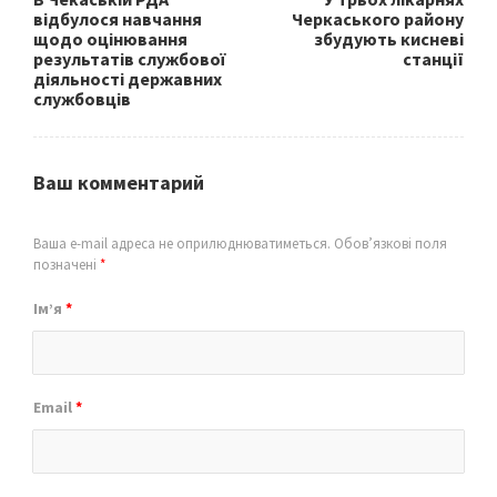
відбулося навчання
Черкаського району
щодо оцінювання
збудують кисневі
результатів службової
станції
діяльності державних
службовців
Ваш комментарий
Ваша e-mail адреса не оприлюднюватиметься.
Обов’язкові поля
позначені
*
Ім’я
*
Email
*