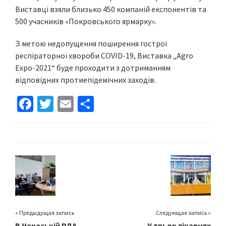
Виставці взяли близько 450 компаній експонентів та
500 учасників «Покровського ярмарку».
З метою недопущення поширення гострої
респіраторної хвороби COVID-19, Виставка „Agro
Expo-2021“ буде проходити з дотриманням
відповідних протиепідемічних заходів.
Fa
T
E
S
ce
wi
m
h
b
tt
ai
ar
o
er
l
e
o
k
« Предыдущая запись
Следующая запись »
В Чекаській РДА
У трьох лікарнях