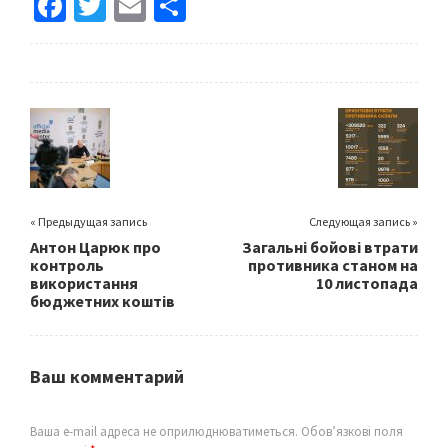
Fa
T
E
S
ce
wi
m
h
b
tt
ai
ar
o
er
l
e
o
k
« Предыдущая запись
Следующая запись »
Антон Царюк про
Загальні бойові втрати
контроль
противника станом на
використання
10 листопада
бюджетних коштів
Ваш комментарий
Ваша e-mail адреса не оприлюднюватиметься.
Обов’язкові поля