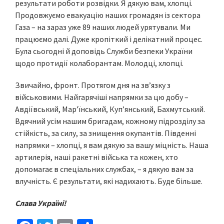
результати роботи розвідки. Я дякую вам, хлопці.
Продовжуємо евакуацію наших громадян із сектора
Газа – на зараз уже 89 наших людей урятували. Ми
працюємо далі. Дуже кропіткий і делікатний процес.
Була сьогодні й доповідь Служби безпеки України
щодо протидії колаборантам. Молодці, хлопці.
Звичайно, фронт. Протягом дня на звʼязку з
військовими. Найгарячіші напрямки за цю добу –
Авдіївський, Марʼїнський, Купʼянський, Бахмутський.
Вдячний усім нашим бригадам, кожному підрозділу за
стійкість, за силу, за знищення окупантів. Південні
напрямки – хлопці, я вам дякую за вашу міцність. Наша
артилерія, наші ракетні війська та кожен, хто
допомагає в спеціальних службах, – я дякую вам за
влучність. Є результати, які надихають. Буде більше.
Слава Україні!