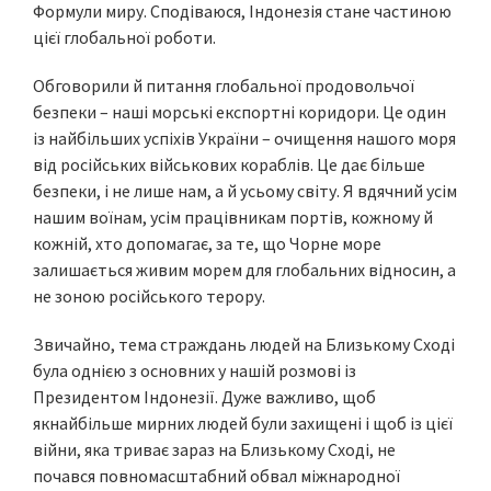
Формули миру. Сподіваюся, Індонезія стане частиною
цієї глобальної роботи.
Обговорили й питання глобальної продовольчої
безпеки – наші морські експортні коридори. Це один
із найбільших успіхів України – очищення нашого моря
від російських військових кораблів. Це дає більше
безпеки, і не лише нам, а й усьому світу. Я вдячний усім
нашим воїнам, усім працівникам портів, кожному й
кожній, хто допомагає, за те, що Чорне море
залишається живим морем для глобальних відносин, а
не зоною російського терору.
Звичайно, тема страждань людей на Близькому Сході
була однією з основних у нашій розмові із
Президентом Індонезії. Дуже важливо, щоб
якнайбільше мирних людей були захищені і щоб із цієї
війни, яка триває зараз на Близькому Сході, не
почався повномасштабний обвал міжнародної