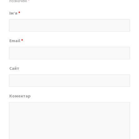
позначені
*
Ім’я
*
Email
*
Сайт
Коментар