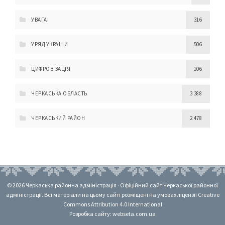
УВАГА!
316
УРЯД УКРАЇНИ
506
ЦИФРОВІЗАЦІЯ
106
ЧЕРКАСЬКА ОБЛАСТЬ
3 388
ЧЕРКАСЬКИЙ РАЙОН
2 478
© 2026 Черкаська районна адміністрація · Офіційний сайт Черкаської районної
адміністрації. Всі матеріали на цьому сайті розміщені на умовах ліцензії Creative
Commons Attribution 4.0 International
Розробка сайту: webseta.com.ua