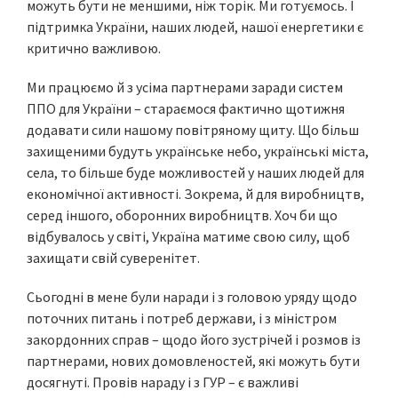
можуть бути не меншими, ніж торік. Ми готуємось. І
підтримка України, наших людей, нашої енергетики є
критично важливою.
Ми працюємо й з усіма партнерами заради систем
ППО для України – стараємося фактично щотижня
додавати сили нашому повітряному щиту. Що більш
захищеними будуть українське небо, українські міста,
села, то більше буде можливостей у наших людей для
економічної активності. Зокрема, й для виробництв,
серед іншого, оборонних виробництв. Хоч би що
відбувалось у світі, Україна матиме свою силу, щоб
захищати свій суверенітет.
Сьогодні в мене були наради і з головою уряду щодо
поточних питань і потреб держави, і з міністром
закордонних справ – щодо його зустрічей і розмов із
партнерами, нових домовленостей, які можуть бути
досягнуті. Провів нараду і з ГУР – є важливі