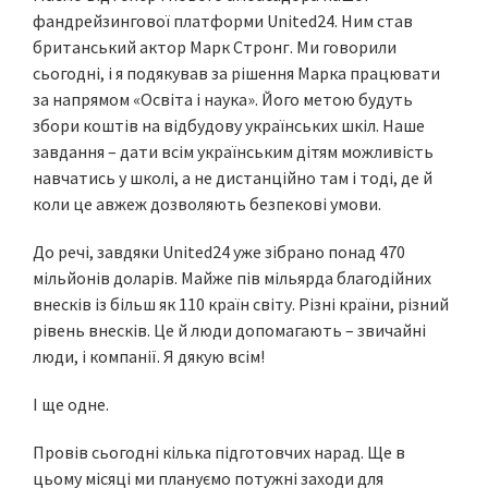
фандрейзингової платформи United24. Ним став
британський актор Марк Стронг. Ми говорили
сьогодні, і я подякував за рішення Марка працювати
за напрямом «Освіта і наука». Його метою будуть
збори коштів на відбудову українських шкіл. Наше
завдання – дати всім українським дітям можливість
навчатись у школі, а не дистанційно там і тоді, де й
коли це авжеж дозволяють безпекові умови.
До речі, завдяки United24 уже зібрано понад 470
мільйонів доларів. Майже пів мільярда благодійних
внесків із більш як 110 країн світу. Різні країни, різний
рівень внесків. Це й люди допомагають – звичайні
люди, і компанії. Я дякую всім!
І ще одне.
Провів сьогодні кілька підготовчих нарад. Ще в
цьому місяці ми плануємо потужні заходи для