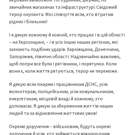
звичайних магазинах та інфраструктурі. Свідомий
терор окупанта. Мої співчуття всім, хто втратив
рідних і близьких!
І я дякую кожному й кожній, хто працює і в цій області
– на Херсонщині, – і в усіх інших наших регіонах, які
зазнають подібних ударів. Харківщина, Донеччина,
Запоріжжя, північні області. Надзвичайно важливо,
щоб попри все були і рятівники, і порятунок. Коли
вони є, коли життя рятуються, терор не переможе.
Я дякую всім лікарям і працівникам ДСНС, усім
волонтерам, поліцейським, усім комунальникам,
енергетикам, місцевій владі й кожному, хто
допомагає. Я дякую за збереження життів наших
людей та за відновлення життєвих умов!
Окреме доручення – військовим, будуть окремі
доручення й усім, хто займається міжнародним