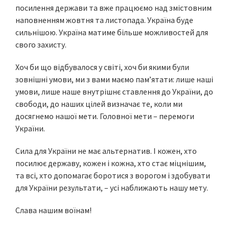
посилення держави та вже працюємо над змістовним
наповненням жовтня та листопада. Україна буде
сильнішою. Україна матиме більше можливостей для
свого захисту.
Хоч би що відбувалося у світі, хоч би якими були
зовнішні умови, ми з вами маємо пам’ятати: лише наші
умови, лише наше внутрішнє ставлення до України, до
свободи, до наших цілей визначає те, коли ми
досягнемо нашої мети. Головної мети – перемоги
України.
Сила для України не має альтернатив. І кожен, хто
посилює державу, кожен і кожна, хто стає міцнішим,
та всі, хто допомагає боротися з ворогом і здобувати
для України результати, – усі наближають нашу мету.
Слава нашим воїнам!