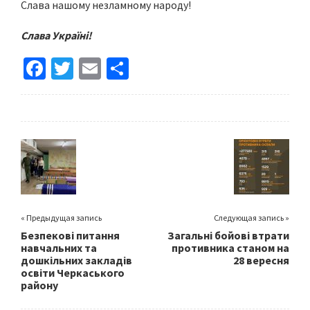
Слава нашому незламному народу!
Слава Україні!
Fa
T
E
S
ce
wi
m
h
b
tt
ai
ar
o
er
l
e
o
k
« Предыдущая запись
Следующая запись »
Безпекові питання
Загальні бойові втрати
навчальних та
противника станом на
дошкільних закладів
28 вересня
освіти Черкаського
району