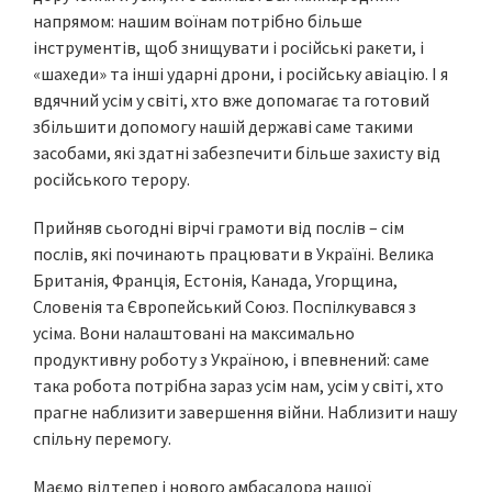
напрямом: нашим воїнам потрібно більше
інструментів, щоб знищувати і російські ракети, і
«шахеди» та інші ударні дрони, і російську авіацію. І я
вдячний усім у світі, хто вже допомагає та готовий
збільшити допомогу нашій державі саме такими
засобами, які здатні забезпечити більше захисту від
російського терору.
Прийняв сьогодні вірчі грамоти від послів – сім
послів, які починають працювати в Україні. Велика
Британія, Франція, Естонія, Канада, Угорщина,
Словенія та Європейський Союз. Поспілкувався з
усіма. Вони налаштовані на максимально
продуктивну роботу з Україною, і впевнений: саме
така робота потрібна зараз усім нам, усім у світі, хто
прагне наблизити завершення війни. Наблизити нашу
спільну перемогу.
Маємо відтепер і нового амбасадора нашої