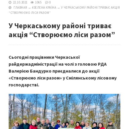
22.10.2021
1065
0
ГЛАВНАЯ
→
#ЗЕЛЕНА КРАЇНА
→
У ЧЕРКАСЬКОМУ РАЙОНІ ТРИВАЄ АКЦІЯ
“СТВОРЮЄМО ЛІСИ РАЗОМ”
У Черкаському районі триває
акція “Створюємо ліси разом”
Сьогодні працівники Черкаської
райдержадміністрації на чолі з головою РДА
Валерією Бандурко приєдналися до акції
«Створюємо ліси разом» у Смілянському лісовому
господарстві.