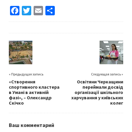
Fa
T
E
S
ce
wi
m
h
b
tt
ai
ar
o
er
l
e
o
k
« Предыдущая запись
Следующая запись »
«Створення
Освітяни Черкащини
спортивного кластера
переймали досвід
в Умані в активній
організації шкільного
фазі», – Олександр
харчування у київських
Скічко
колег
Ваш комментарий