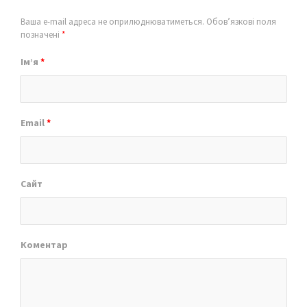
Ваша e-mail адреса не оприлюднюватиметься.
Обов’язкові поля
позначені
*
Ім’я
*
Email
*
Сайт
Коментар