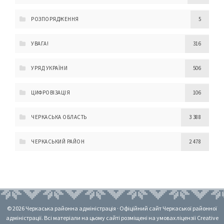
РОЗПОРЯДЖЕННЯ
5
УВАГА!
316
УРЯД УКРАЇНИ
506
ЦИФРОВІЗАЦІЯ
106
ЧЕРКАСЬКА ОБЛАСТЬ
3 388
ЧЕРКАСЬКИЙ РАЙОН
2 478
© 2026 Черкаська районна адміністрація · Офіційний сайт Черкаської районної
адміністрації. Всі матеріали на цьому сайті розміщені на умовах ліцензії Creative