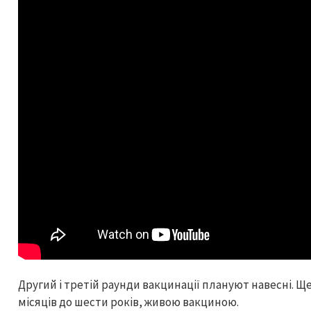
Другий і третій раунди вакцинації плануют навесні. Щ
місяців до шести років, живою вакциною.