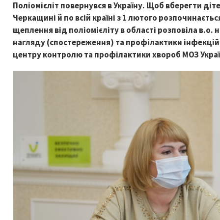
Поліомієліт повернувся в Україну. Щоб вберегти діт
Черкащині й по всій країні з 1 лютого розпочинаєть
щеплення від поліомієліту в області розповіла в.о.
нагляду (спостереження) та профілактики інфекці
центру контролю та профілактики хвороб МОЗ Украї