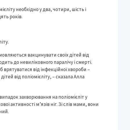
єліту необхідно у два, чотири, шість і
цять років.
літу.
дмовляються вакцинувати своїх дітей від
дить до невиліковного паралічу і смерті.
іб врятуватися від інфекційної хвороби –
дітей від поліомієліту, – сказала Алла
випадок захворювання на поліомієліт у
вої активності м’язів ніг. Зі слів мами, вони
ений.