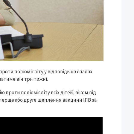
проти поліомієліту у відповідь на спалах
ватиме він три тижні.
 проти поліомієліту всіх дітей, віком від
 перше або друге щеплення вакцини ІПВ за