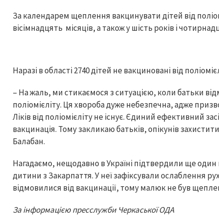
За календарем щеплення вакцинувати дітей від поліомі
вісімнадцять місяців, а також у шість років і чотирнад
Наразі в області 2740 дітей не вакциновані від поліоміє
– На жаль, ми стикаємося з ситуацією, коли батьки ві
поліомієліту. Ця хвороба дуже небезпечна, адже призво
Ліків від поліомієліту не існує. Єдиний ефективний зас
вакцинація. Тому закликаю батьків, опікунів захистити 
Балабан.
Нагадаємо, нещодавно в Україні підтвердили ще один 
дитини з Закарпаття. У неї зафіксували ослаблення рухо
відмовилися від вакцинації, тому малюк не був щепл
За інформацією пресслужби Черкаської ОДА