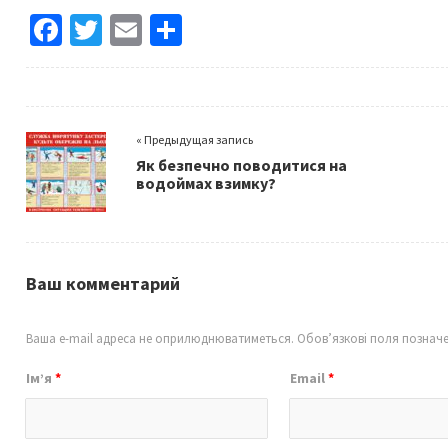
Fa
T
E
S
ce
wi
m
h
b
tt
ai
ar
o
er
l
e
« Предыдущая запись
o
Як безпечно поводитися на
k
водоймах взимку?
Ваш комментарий
Ваша e-mail адреса не оприлюднюватиметься.
Обов’язкові поля познач
Ім’я
*
Email
*