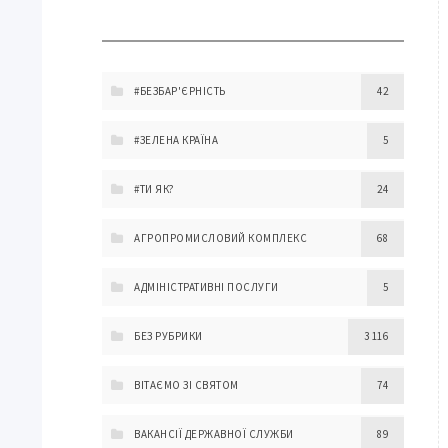
#БЕЗБАР'ЄРНІСТЬ
42
#ЗЕЛЕНА КРАЇНА
5
#ТИ ЯК?
24
АГРОПРОМИСЛОВИЙ КОМПЛЕКС
68
АДМІНІСТРАТИВНІ ПОСЛУГИ
5
БЕЗ РУБРИКИ
3 116
ВІТАЄМО ЗІ СВЯТОМ
74
ВАКАНСІЇ ДЕРЖАВНОЇ СЛУЖБИ
89