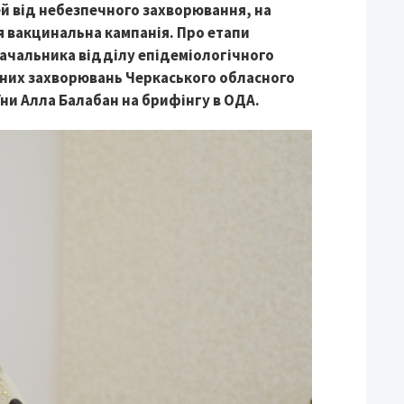
ей від небезпечного захворювання, на
ся вакцинальна кампанія. Про етапи
 начальника відділу епідеміологічного
йних захворювань Черкаського обласного
ни Алла Балабан на брифінгу в ОДА.