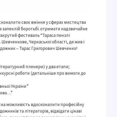
сконалити своє вміння у сферах мистецтва
 та запеклій боротьбі. отримати надзвичайне
гакрутий фестиваль “Тараса пензлі
. Шевченкове, Черкаської області, де жив і
удожник – Тарас Григорович Шевченко!
ітературний пленери) у два етапи;
нкурсні роботи (детальніше про вимоги до
вньої України”
слова…”
асна можливість вдосконалити професійну
ожників та літераторів, відвідати цікаві