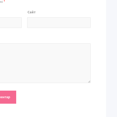
ені
*
Сайт