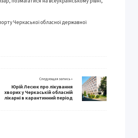
бзар, позмагатися на всеукраїнському рівні,
спорту Черкаської обласної державної
Следующая запись »
Юрій Лесюк про лікування
хворих у Черкаській обласній
лікарні в карантинний період