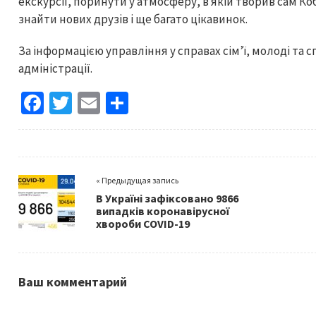
екскурсії, поринути у атмосферу, в якій творив сам Ко
знайти нових друзів і ще багато цікавинок.
За інформацією управління у справах сім’ї, молоді та 
адміністрації.
Fa
T
E
S
ce
wi
m
h
b
tt
ai
ar
o
er
l
e
« Предыдущая запись
o
В Україні зафіксовано 9866
k
випадків коронавірусної
хвороби COVID-19
Ваш комментарий