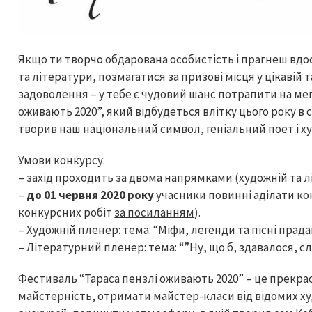
Якщо ти творчо обдарована особистість і прагнеш вдо
та літератури, позмагатися за призові місця у цікавій
задоволення – у тебе є чудовий шанс потрапити на ме
оживають 2020”, який відбудеться влітку цього року в с
творив наш національний символ, геніальний поет і х
Умови конкурсу:
– захід проходить за двома напрямками (художній та л
–
до 01 червня 2020 року
учасники повинні аділати ко
конкурсних робіт
за посиланням
).
– Художній пленер: тема: “Міфи, легенди та пісні прада
– Літературний пленер: тема: “”Ну, що б, здавалося, 
Фестиваль “Тараса пензлі оживають 2020” – це прекр
майстерність, отримати майстер-класи від відомих худ