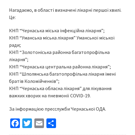
Нагадаємо, в області визначені лікарні першої хвилі.
Це:
КНП “Черкаська міська інфекційна лікарня”;
КНП “Уманська міська лікарня” Уманської міської
ради;
КНП “Золотоніська районна багатопрофільна
лікарня”;
КНП “Черкаська центральна районна лікарня”;
КНП “Шполянська багатопрофільна лікарня імені
братів Коломійченків”;
КНП “Черкаська обласна лікарня” для лікування
важких хворих на пневмонії COVID-19.
За інформацією пресслужби Черкаської ОДА.
Fa
T
E
S
ce
wi
m
h