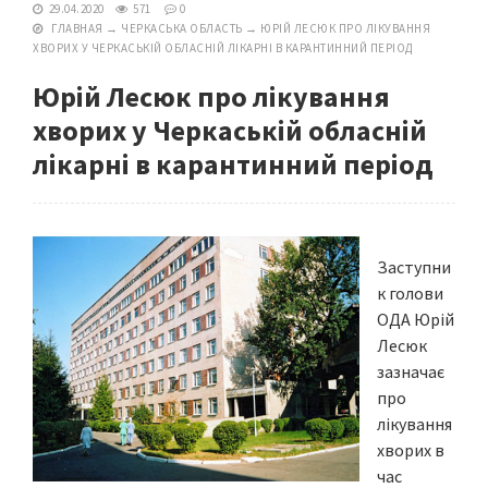
29.04.2020
571
0
ГЛАВНАЯ
→
ЧЕРКАСЬКА ОБЛАСТЬ
→
ЮРІЙ ЛЕСЮК ПРО ЛІКУВАННЯ
ХВОРИХ У ЧЕРКАСЬКІЙ ОБЛАСНІЙ ЛІКАРНІ В КАРАНТИННИЙ ПЕРІОД
Юрій Лесюк про лікування
хворих у Черкаській обласній
лікарні в карантинний період
Заступни
к голови
ОДА Юрій
Лесюк
зазначає
про
лікування
хворих в
час