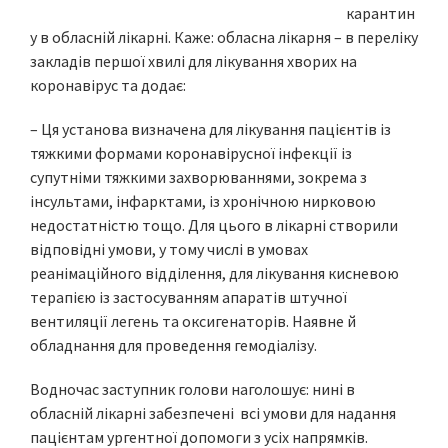
карантин
у в обласній лікарні. Каже: обласна лікарня – в переліку
закладів першої хвилі для лікування хворих на
коронавірус та додає:
– Ця установа визначена для лікування пацієнтів із
тяжкими формами коронавірусної інфекції із
супутніми тяжкими захворюваннями, зокрема з
інсультами, інфарктами, із хронічною нирковою
недостатністю тощо. Для цього в лікарні створили
відповідні умови, у тому числі в умовах
реанімаційного відділення, для лікування кисневою
терапією із застосуванням апаратів штучної
вентиляції легень та оксигенаторів. Наявне й
обладнання для проведення гемодіалізу.
Водночас заступник голови наголошує: нині в
обласній лікарні забезпечені всі умови для надання
пацієнтам ургентної допомоги з усіх напрямків.