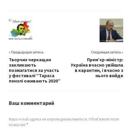
b
tt
ai
ar
o
er
l
e
o
k
« Предыдущая запись
Следующая запись »
Творчих черкащан
Прем’єр-міністр:
закликають
Україна вчасно увійшла
позмагатися за участь
в карантин, і вчасно з
у фестивалі “Тараса
нього вийде
пензлі оживають 2020”
Ваш комментарий
Ваша e-mail адреса не оприлюднюватиметься.
Обов’язкові поля
позначені
*