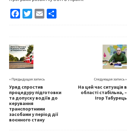
Fa
T
E
S
ce
wi
m
h
b
tt
ai
ar
o
er
l
e
o
k
« Предыдущая запись
Следующая запись »
Уряд спростив
На цей час ситуація в
процедуру підготовки
області стабільна, –
та допуску водіїв до
Ігор Табурець
керування
транспортними
засобами у період дії
воєнного стану