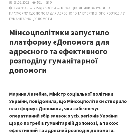
28.03.2022
531
0
ГЛАВНАЯ
→
УРЯД УКРАЇНИ
→
МІНСОЦПОЛІТИКИ ЗАПУСТИЛО
ПЛАТФОРМУ ЄДОПОМОГА ДЛЯ АДРЕСНОГО ТА ЕФЕКТИВНОГО РОЗПОДІЛУ
ГУМАНІТАРНОЇ ДОПОМОГИ
Мінсоцполітики запустило
платформу єДопомога для
адресного та ефективного
розподілу гуманітарної
допомоги
Марина Лазебна, Міністр соціальної політики
України, повідомила, що Мінсоцполітики створило
платформу єДопомога, яка забезпечує
оперативний збір заявок з усіх регіонів України
щодо потреб в гуманітарній допомозі, а також
ефективний та адресний розподіл допомоги.