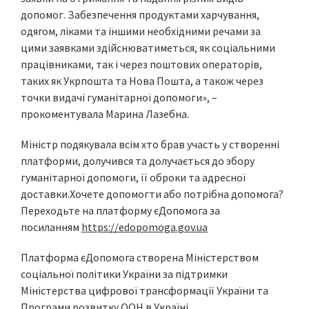
допомог. Забезпечення продуктами харчування,
одягом, ліками та іншими необхідними речами за
цими заявками здійснюватиметься, як соціальними
працівниками, так і через поштових операторів,
таких як Укрпошта та Нова Пошта, а також через
точки видачі гуманітарної допомоги», –
прокоментувала Марина Лазебна.
Міністр подякувала всім хто брав участь у створенні
платформи, долучився та долучається до збору
гуманітарної допомоги, її оброки та адресної
доставки.Хочете допомогти або потрібна допомога?
Переходьте на платформу єДопомога за
посиланням
https://edopomoga.gov.ua
Платформа єДопомога створена Міністерством
соціальної політики України за підтримки
Міністерства цифрової трансформації України та
Програми розвитку ООН в Україні.