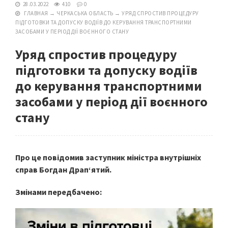
28.03.2022
410
0
ГЛАВНАЯ
→
ЧЕРКАСЬКА ОБЛАСТЬ
→
УРЯД СПРОСТИВ ПРОЦЕДУРУ
ПІДГОТОВКИ ТА ДОПУСКУ ВОДІЇВ ДО КЕРУВАННЯ ТРАНСПОРТНИМИ
ЗАСОБАМИ У ПЕРІОД ДІЇ ВОЄННОГО СТАНУ
Уряд спростив процедуру
підготовки та допуску водіїв
до керування транспортними
засобами у період дії воєнного
стану
Про це повідомив заступник міністра внутрішніх
справ Богдан Драп‘ятий.
Змінами передбачено: