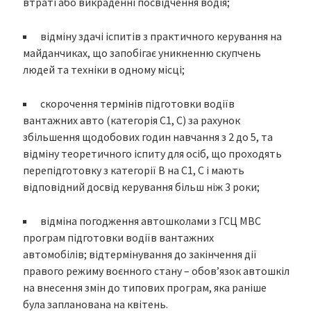
втраті або викраденні посвідчення водія;
відміну здачі іспитів з практичного керування на
майданчиках, що запобігає уникненню скупчень
людей та техніки в одному місці;
скорочення термінів підготовки водіїв
вантажних авто (категорія С1, С) за рахунок
збільшення щодобових годин навчання з 2 до 5, та
відміну теоретичного іспиту для осіб, що проходять
перепідготовку з категорії В на С1, С і мають
відповідний досвід керування більш ніж 3 роки;
відміна погодження автошколами з ГСЦ МВС
програм підготовки водіїв вантажних
автомобілів; відтермінування до закінчення дії
правого режиму воєнного стану – обов’язок автошкіл
на внесення змін до типових програм, яка раніше
була запланована на квітень.