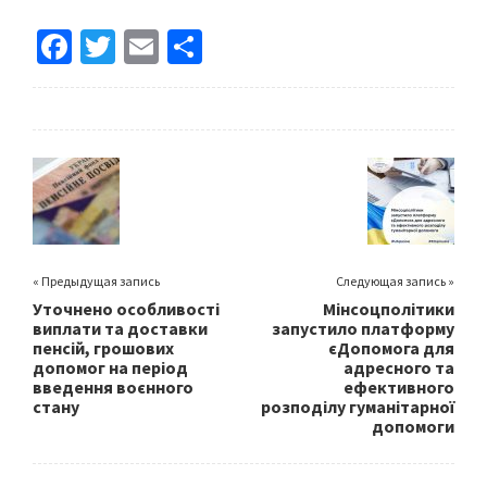
Fa
T
E
S
ce
wi
m
h
b
tt
ai
ar
o
er
l
e
o
k
« Предыдущая запись
Следующая запись »
Уточнено особливості
Мінсоцполітики
виплати та доставки
запустило платформу
пенсій, грошових
єДопомога для
допомог на період
адресного та
введення воєнного
ефективного
стану
розподілу гуманітарної
допомоги