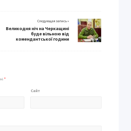
Следующая запись »
Великодня ніч на Черкащині
буде вільною від
комендантської години
ені
*
Сайт