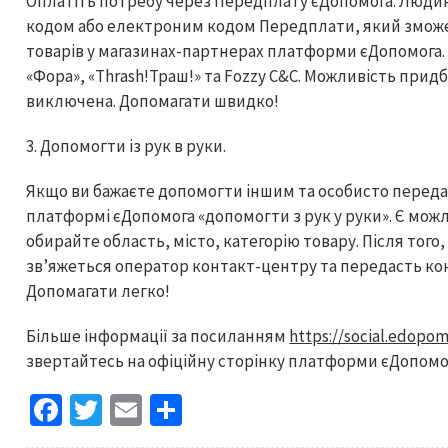
Оплатіть потребу через Передплату єДопомога. Людина
кодом або електроним кодом Передплати, який зможе
товарів у магазинах-партнерах платформи єДопомога. На
«Фора», «Thrash!Траш!» та Fozzy C&C. Можливість при
виключена. Допомагати швидко!
3. Допомогти із рук в руки.
Якщо ви бажаєте допомогти іншим та особисто передати
платформі єДопомога «допомогти з рук у руки». Є мож
обирайте область, місто, категорію товару. Після того,
зв’яжеться оператор контакт-центру та передасть кон
Допомагати легко!
Більше інформації за посиланням
https://social.edopo
звертайтесь на офіційну сторінку платформи єДопомо
Fa
T
E
S
ce
wi
m
h