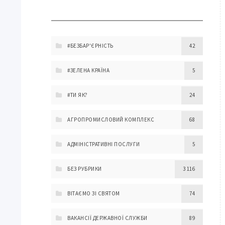
#БЕЗБАР'ЄРНІСТЬ
42
#ЗЕЛЕНА КРАЇНА
5
#ТИ ЯК?
24
АГРОПРОМИСЛОВИЙ КОМПЛЕКС
68
АДМІНІСТРАТИВНІ ПОСЛУГИ
5
БЕЗ РУБРИКИ
3 116
ВІТАЄМО ЗІ СВЯТОМ
74
ВАКАНСІЇ ДЕРЖАВНОЇ СЛУЖБИ
89