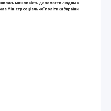
з’явилась можливість допомогти людям в
ила Міністр соціальної політики України