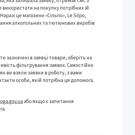
, яка залишала заявку, отримає смс з
 використати на покупку потрібних їй
разі це магазини «Сільпо», Le Silpo,
дбання алкогольних та тютюнових виробів
 зазначені в заявці товари, оберіть на
ливість фільтрування заявок. Самостійно
 як ви взяли заявки в роботу, з вами
такти особи, якій потрібна ця допомога.
moga.gov.ua
або якщо є запитання
га.