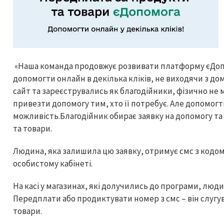
«Наша команда продовжує розвивати платформу єДопо
допомогти онлайн в декілька кліків, не виходячи з дом
сайт та зареєструвались як благодійники, фізично не
привезти допомогу тим, хто її потребує. Але допомогт
можливість.Благодійник обирає заявку на допомогу т
та товари.
Людина, яка залишила цю заявку, отримує смс з код
особистому кабінеті.
На касі у магазинах, які долучились до програми, лю
Передплати або продиктувати номер з смс – він слуг
товари.