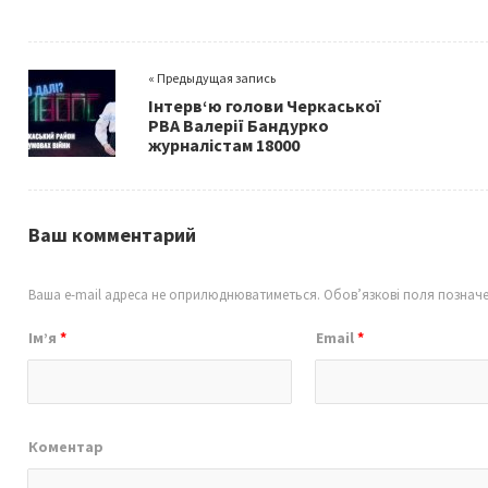
b
tt
ai
ar
o
er
l
e
« Предыдущая запись
o
Інтерв‘ю голови Черкаської
k
РВА Валерії Бандурко
журналістам 18000
Ваш комментарий
Ваша e-mail адреса не оприлюднюватиметься.
Обов’язкові поля познач
Ім’я
*
Email
*
Коментар