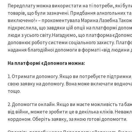
Передплату можна використати на ті потреби, які були 
товарів, що були зазначені. Придбання алкогольних т
виключено!» – прокоментувала Марина Лазебна.Також 
підкреслила, що завдяки цій опції на платформі допо
люди з усього світу.Нагадуємо, що платформа єДопомог
доповнює роботу системи соціального захисту. Плат
надання благодійної допомоги в форматі «від людини 
На платформі єДопомога можна:
1. Отримати допомогу. Якщо ви потребуєте підтримки
свою заявку на допомогу. Вона може включати водночас
тощо.
2. Допомогти онлайн. Якщо ви маєте можливість та б
від війни, можете зробити це в декілька кліків. Неважл
кордоном. Оберіть заявку, за якою готові допомогти.