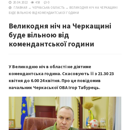
20.04.2022
458
0
ГЛАВНАЯ
→
ЧЕРКАСЬКА ОБЛАСТЬ
→
ВЕЛИКОДНЯ НІЧ НА ЧЕРКАЩИНІ
БУДЕ ВІЛЬНОЮ ВІД КОМЕНДАНТСЬКОЇ ГОДИНИ
Великодня ніч на Черкащині
буде вільною від
комендантської години
У Великодню ніч в області не діятиме
комендантська година. Скасовують її з 21.30 23
квітня до 6.00 24 квітня. Про це повідомив
начальник Черкаської ОВА Ігор Табурець.