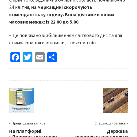
24 квітня,
на Черкащині скорочують
комендантську годину. Вона діятиме в нових
часових межах: із 22.00 до 5.00.
– Це пов’язано зі збільшенням світлового дня та для
стимулювання економіки, – пояснив він.
Fa
T
E
S
ce
wi
m
h
b
tt
ai
ar
o
er
l
e
o
k
« Предыдущая запись
Следующая запись »
На платформі
Держава
єДопомога відтепер
переорієнтовує кошти