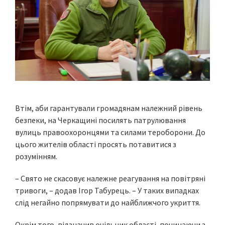
Втім, аби гарантували громадянам належний рівень
безпеки, на Черкащині посилять патрулювання
вулиць правоохоронцями та силами тероборони. До
цього жителів області просять потавитися з
розумінням.
– Свято не скасовує належне реагування на повітряні
тривоги, – додав Ігор Табурець. – У таких випадках
слід негайно попрямувати до найближчого укриття.
Окрім того, відзначив очільник області, починаючи з