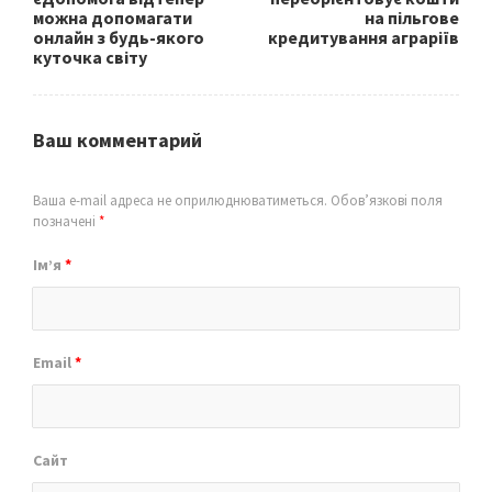
можна допомагати
на пільгове
онлайн з будь-якого
кредитування аграріїв
куточка світу
Ваш комментарий
Ваша e-mail адреса не оприлюднюватиметься.
Обов’язкові поля
позначені
*
Ім’я
*
Email
*
Сайт