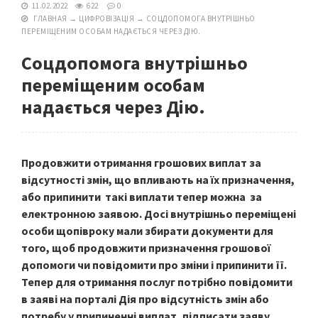
11.02.2022
622
0
ГЛАВНАЯ
→
ЦИФРОВІЗАЦІЯ
→
СОЦДОПОМОГА ВНУТРІШНЬО
ПЕРЕМІЩЕНИМ ОСОБАМ НАДАЄТЬСЯ ЧЕРЕЗ ДІЮ.
Соцдопомога внутрішньо
переміщеним особам
надається через Дію.
Продовжити отримання грошових виплат за
відсутності змін, що впливають на їх призначення,
або припинити такі виплати тепер можна за
електронною заявою. Досі внутрішньо переміщені
особи щопівроку мали збирати документи для
того, щоб продовжити призначення грошової
допомоги чи повідомити про зміни і припинити її.
Тепер для отримання послуг потрібно повідомити
в заяві на порталі Дія про відсутність змін або
потребу у припиненні виплат, підписати заяву