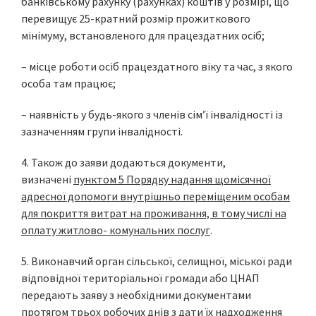
банківському рахунку (рахунках) коштів у розмірі, що
перевищує 25-кратний розмір прожиткового
мінімуму, встановленого для працездатних осіб;
– місце роботи осіб працездатного віку та час, з якого
особа там працює;
– наявність у будь-якого з членів сім’ї інвалідності із
зазначенням групи інвалідності.
4. Також до заяви додаються документи,
визначені
пунктом 5 Порядку надання щомісячної
адресної допомоги внутрішньо переміщеним особам
для покриття витрат на проживання, в тому числі на
оплату житлово- комунальних послуг
.
5. Виконавчий орган сільської, селищної, міської ради
відповідної територіальної громади або ЦНАП
передають заяву з необхідними документами
протягом трьох робочих днів з дати їх надходження