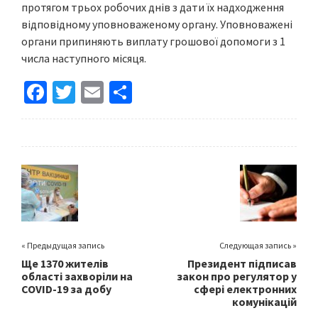
протягом трьох робочих днів з дати їх надходження
відповідному уповноваженому органу. Уповноважені
органи припиняють виплату грошової допомоги з 1
числа наступного місяця.
Fa
T
E
S
ce
wi
m
h
b
tt
ai
ar
o
er
l
e
o
k
« Предыдущая запись
Следующая запись »
Ще 1370 жителів
Президент підписав
області захворіли на
закон про регулятор у
COVID-19 за добу
сфері електронних
комунікацій