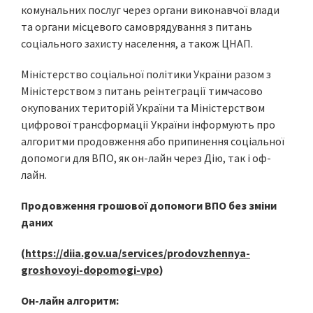
комунальних послуг через органи виконавчої влади
та органи місцевого самоврядування з питань
соціального захисту населення, а також ЦНАП.
Міністерство соціальної політики України разом з
Міністерством з питань реінтеграції тимчасово
окупованих територій України та Міністерством
цифрової трансформації України інформують про
алгоритми продовження або припинення соціальної
допомоги для ВПО, як он-лайн через Дію, так і оф-
лайн.
Продовження грошової допомоги ВПО без зміни
даних
(
https://diia.gov.ua/services/prodovzhennya-
groshovoyi-dopomogi-vpo
)
Он-лайн алгоритм: