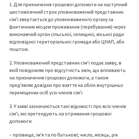
1. Для призначення грошової допомоги на наступний
шестимісячний строк уповноважений представник
сім’ї звертається до уповноваженого органу за
фактичним місцем проживання (перебування) через
виконавчий орган сільської, селищної, міської ради
відповідної територіальної громади або ЦНАП, або
поштою.
2. Уповноважений представник сім’ї подає заяву, в
якій повідомляє про відсутність змін, що впливають
на призначення грошової допомоги, а також
пред’являє довідки про взяття на облік внутрішньо
переміщених осіб усіх членів сім’ї.
3. У заяві зазначаються такі відомості про всіх членів
сім’ї, які претендують на отримання грошової
допомоги:
– прізвище, ім’я та по батькові; число, місяць, рік