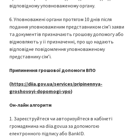
відповідному уповноваженому органу.
6. Уповноважені органи протягом 10 днів після
подання уповноваженим представником сім’ї заяви
та документів призначають грошову допомогу або
відмовляють у її призначенні, про що надають
відповідне повідомлення уповноваженому
представнику сім’ї.
Припинення грошової допомоги ВПО
(
https://diia.gov.ua/services/pripinennya-
groshovoyi-dopomogi-vpo
)
Он-лайн алгоритм
1. Зареєструйтеся чи авторизуйтеся в кабінеті
громадянина на diia.gov.ua за допомогою
електронного підпису або BankID.