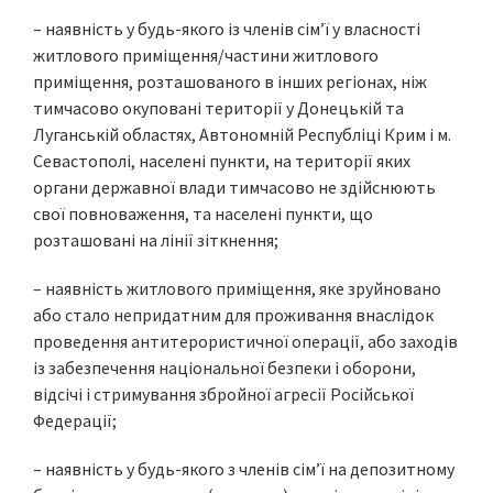
– наявність у будь-якого із членів сім’ї у власності
житлового приміщення/частини житлового
приміщення, розташованого в інших регіонах, ніж
тимчасово окуповані території у Донецькій та
Луганській областях, Автономній Республіці Крим і м.
Севастополі, населені пункти, на території яких
органи державної влади тимчасово не здійснюють
свої повноваження, та населені пункти, що
розташовані на лінії зіткнення;
– наявність житлового приміщення, яке зруйновано
або стало непридатним для проживання внаслідок
проведення антитерористичної операції, або заходів
із забезпечення національної безпеки і оборони,
відсічі і стримування збройної агресії Російської
Федерації;
– наявність у будь-якого з членів сім’ї на депозитному