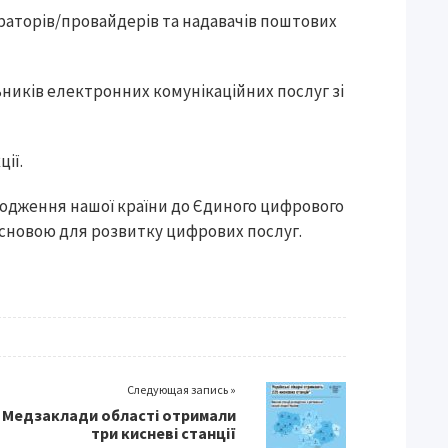
раторів/провайдерів та надавачів поштових
ників електронних комунікаційних послуг зі
ії.
входження нашої країни до Єдиного цифрового
основою для розвитку цифрових послуг.
Следующая запись »
Медзаклади області отримали
три кисневі станції