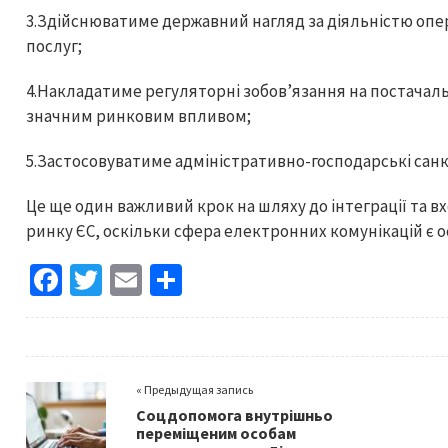
3.Здійснюватиме державний нагляд за діяльністю опе
послуг;
4.Накладатиме регуляторні зобов’язання на постачаль
значним ринковим впливом;
5.Застосовуватиме адміністративно-господарські санкц
Це ще один важливий крок на шляху до інтеграції та 
ринку ЄС, оскільки сфера електронних комунікацій є 
Fa
T
E
S
ce
wi
m
h
b
tt
ai
ar
o
er
l
e
« Предыдущая запись
o
Соцдопомога внутрішньо
k
переміщеним особам