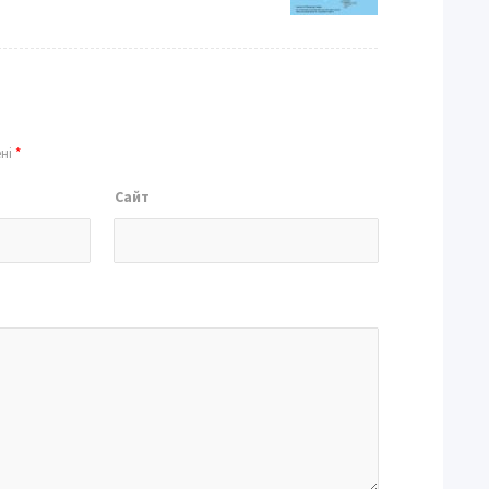
ені
*
Сайт