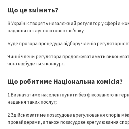
Що це змінить?
В Україні створять незалежний регулятор у сфері е-ко
надання послуг поштового зв’язку.
Буде прозора процедура відбору членів регуляторного
Чинні члени регулятора продовжуватимуть виконувати
чого відбудеться конкурс.
Що робитиме Національна комісія?
1.Визначатиме населені пункти без фіксованого інтерн
надання таких послуг;
2.Здійснюватиме позасудове врегулювання спорів мі
провайдерами, а також позасудове врегулювання спор