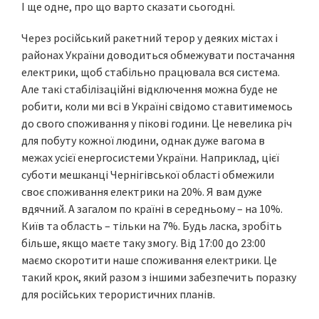
І ще одне, про що варто сказати сьогодні.
Через російський ракетний терор у деяких містах і
районах України доводиться обмежувати постачання
електрики, щоб стабільно працювала вся система.
Але такі стабілізаційні відключення можна буде не
робити, коли ми всі в Україні свідомо ставитимемось
до свого споживання у пікові години. Це невелика річ
для побуту кожної людини, однак дуже вагома в
межах усієї енергосистеми України. Наприклад, цієї
суботи мешканці Чернігівської області обмежили
своє споживання електрики на 20%. Я вам дуже
вдячний. А загалом по країні в середньому – на 10%.
Київ та область – тільки на 7%. Будь ласка, зробіть
більше, якщо маєте таку змогу. Від 17:00 до 23:00
маємо скоротити наше споживання електрики. Це
такий крок, який разом з іншими забезпечить поразку
для російських терористичних планів.