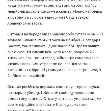
надати пакет гуманітарної підтримки обсягом 400
мільйонів доларів. Це дуже важливо. Маємо найбільш
змістовні за 30 років відносини з Саудівською
Аравією саме зараз.
Ситуація на передовій за минулу добу суттєвих змін не
зазнала. Ключові гарячі точки на Донбасі – Соледар і
Бахмут, там тривають дуже важкі бої. Проти наших
сил окупанти кинули всіх, кого могли, зокрема й 2
тисячі «зеків» – вони серед найманців саме там. І це
«зеки» з великими строками покарання за тяжкі
злочини. Їх на фронті утримують не лише грошима, а
й обіцянкою амністії.
Ось так російська держава спонсорує терор – шукає
по тюрмах убивць і обіцяє їм свободу, якщо вони
вбиватимуть знову. Хтось у світі ще сумнівається, чи
варто офіційно визнавати Росію державою-
терористом? Навряд чи.