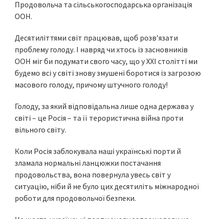
Продовольча та сільськогосподарська організація
ООН.
Десятиліттями світ працював, щоб розв’язати
проблему голоду. І навряд чи хтось із засновників
ООН міг би подумати свого часу, що у XXI столітті ми
будемо всі у світі знову змушені боротися із загрозою
масового голоду, причому штучного голоду!
Голоду, за який відповідальна лише одна держава у
світі – це Росія – та її терористична війна проти
вільного світу.
Коли Росія заблокувала наші українські порти й
зламала нормальні ланцюжки постачання
продовольства, вона повернула увесь світ у
ситуацію, ніби й не було цих десятиліть міжнародної
роботи для продовольчої безпеки.