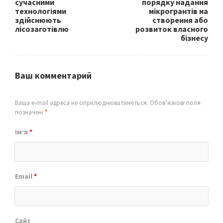
сучасними
порядку надання
технологіями
мікрогрантів на
здійснюють
створення або
лісозаготівлю
розвиток власного
бізнесу
Ваш комментарий
Ваша e-mail адреса не оприлюднюватиметься.
Обов’язкові поля
позначені
*
Ім’я
*
Email
*
Сайт