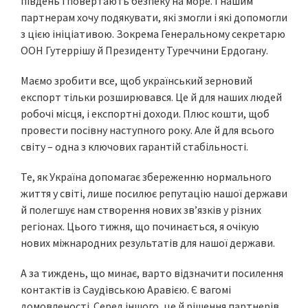
південь і повертають безпеку на море. І нашим
партнерам хочу подякувати, які змогли і які допомогли
з цією ініціативою. Зокрема Генеральному секретарю
ООН Гутеррішу й Президенту Туреччини Ердогану.
Маємо зробити все, щоб український зерновий
експорт тільки розширювався. Це й для наших людей
робочі місця, і експортні доходи. Плюс кошти, щоб
провести посівну наступного року. Але й для всього
світу – одна з ключових гарантій стабільності.
Те, як Україна допомагає збереженню нормального
життя у світі, лише посилює репутацію нашої держави
й полегшує нам створення нових зв’язків у різних
регіонах. Цього тижня, що починається, я очікую
нових міжнародних результатів для нашої держави.
А за тиждень, що минає, варто відзначити посилення
контактів із Саудівською Аравією. Є вагомі
домовленості. Серед іншого, це й рішення партнерів