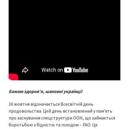
Бажаю здоров’я, шановні українці!
16 жовтня відзначається Всесвітній день
продовольства. Цей день встановлений у пам’ять
про заснування спецструктури ООН, що займається
боротьбою з бідністю та голодом – FAO. Це