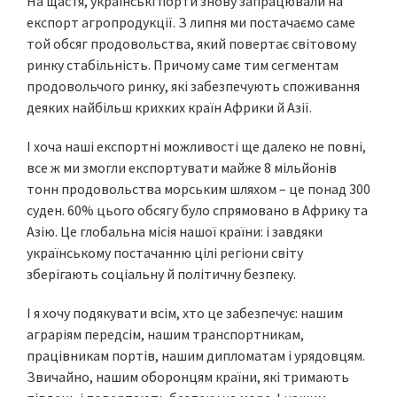
На щастя, українські порти знову запрацювали на
експорт агропродукції. З липня ми постачаємо саме
той обсяг продовольства, який повертає світовому
ринку стабільність. Причому саме тим сегментам
продовольчого ринку, які забезпечують споживання
деяких найбільш крихких країн Африки й Азії.
І хоча наші експортні можливості ще далеко не повні,
все ж ми змогли експортувати майже 8 мільйонів
тонн продовольства морським шляхом – це понад 300
суден. 60% цього обсягу було спрямовано в Африку та
Азію. Це глобальна місія нашої країни: і завдяки
українському постачанню цілі регіони світу
зберігають соціальну й політичну безпеку.
І я хочу подякувати всім, хто це забезпечує: нашим
аграріям передсім, нашим транспортникам,
працівникам портів, нашим дипломатам і урядовцям.
Звичайно, нашим оборонцям країни, які тримають