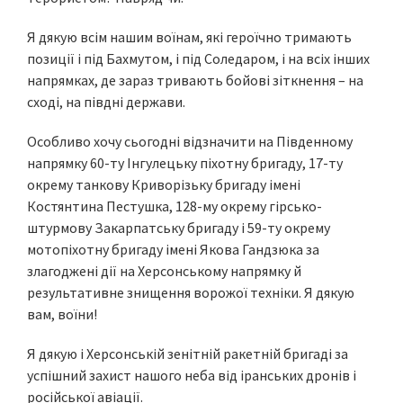
Я дякую всім нашим воїнам, які героїчно тримають
позиції і під Бахмутом, і під Соледаром, і на всіх інших
напрямках, де зараз тривають бойові зіткнення – на
сході, на півдні держави.
Особливо хочу сьогодні відзначити на Південному
напрямку 60-ту Інгулецьку піхотну бригаду, 17-ту
окрему танкову Криворізьку бригаду імені
Костянтина Пестушка, 128-му окрему гірсько-
штурмову Закарпатську бригаду і 59-ту окрему
мотопіхотну бригаду імені Якова Гандзюка за
злагоджені дії на Херсонському напрямку й
результативне знищення ворожої техніки. Я дякую
вам, воїни!
Я дякую і Херсонській зенітній ракетній бригаді за
успішний захист нашого неба від іранських дронів і
російської авіації.