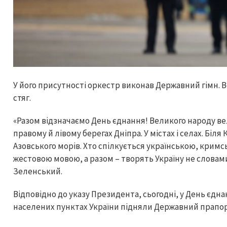
У його присутності оркестр виконав Державний гімн. 
стяг.
«Разом відзначаємо День єднання! Великого народу вел
правому й лівому берегах Дніпра. У містах і селах. Біля
Азовського морів. Хто спілкується українською, крим
жестовою мовою, а разом – творять Україну не словам
Зеленський.
Відповідно до указу Президента, сьогодні, у День єднанн
населених пунктах України підняли Державний прапор