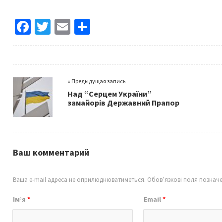
Fa
T
E
S
ce
wi
m
h
b
tt
ai
ar
o
er
l
e
« Предыдущая запись
o
Над “Серцем України”
k
замайорів Державний Прапор
Ваш комментарий
Ваша e-mail адреса не оприлюднюватиметься.
Обов’язкові поля познач
Ім’я
*
Email
*