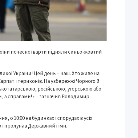
Воїни почесної варти підняли синьо-жовтий
икої України! Цей день – наш. Хто живе на
 Карпат і териконів. На узбережжі Чорного й
ськотатарською, російською, угорською або
и, а справами!» – зазначив Володимир
я, о 10:00 на будинках і спорудах в усіх
 і пролунав Державний гімн.