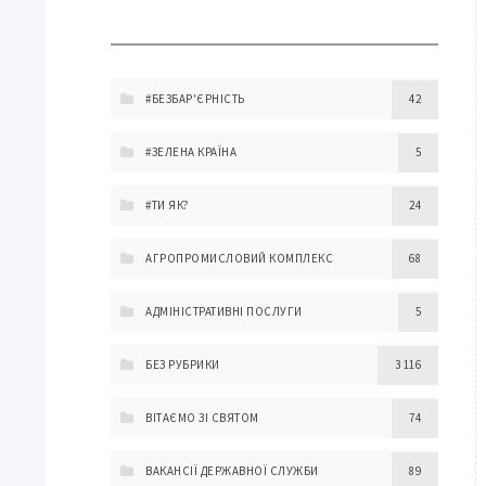
#БЕЗБАР'ЄРНІСТЬ
42
#ЗЕЛЕНА КРАЇНА
5
#ТИ ЯК?
24
АГРОПРОМИСЛОВИЙ КОМПЛЕКС
68
АДМІНІСТРАТИВНІ ПОСЛУГИ
5
БЕЗ РУБРИКИ
3 116
ВІТАЄМО ЗІ СВЯТОМ
74
ВАКАНСІЇ ДЕРЖАВНОЇ СЛУЖБИ
89