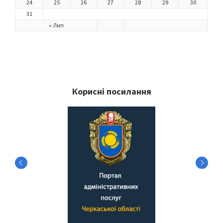
24
25
26
27
28
29
30
31
« Лип
Корисні посилання