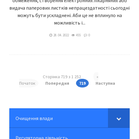
обмеження, створення електронних лікарняних або
видача паперових листків непрацездатності сьогодні
можуть бути ускладнені. Аби це не вплинуло на
можливість і...
28. 04. 2022
455
0
Сторінка 719 з 1 252
«
Початок
Попередня
719
Наступна
Очищення влади
Регуляторна діяльність