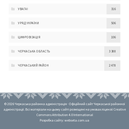
УВАГА!
316
УРЯД УКРАЇНИ
506
ЦИФРОВІЗАЦІЯ
106
ЧЕРКАСЬКА ОБЛАСТЬ
3 388
ЧЕРКАСЬКИЙ РАЙОН
2 478
© 2026 Черкаська районна адміністрація · Офіційний сайт Черкаської районної
адміністрації. Всі матеріали на цьому сайті розміщені на умовах ліцензії Creative
Commons Attribution 4.0 International
Розробка сайту: webseta.com.ua