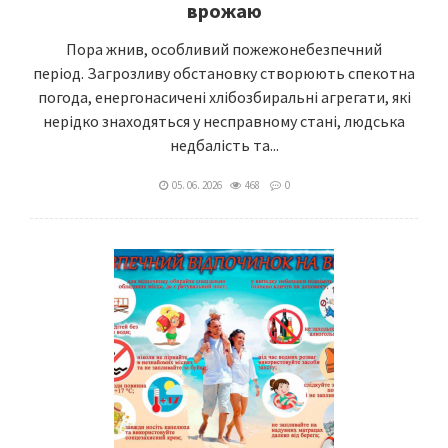
врожаю
Пора жнив, особливий пожежонебезпечний
період. Загрозливу обстановку створюють спекотна
погода, енергонасичені хлібозбиральні агрегати, які
нерідко знаходяться у несправному стані, людська
недбалість та...
05. 06. 2026
468
0