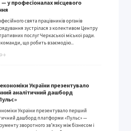
 — у професіоналах місцевого
ння
фесійного свята працівників органів
рядування зустрілася з колективом Центру
тративних послуг Черкаської міської ради.
 команди, що робить взаємодію...
0
 економіки України презентувало
чний аналітичний дашборд
Пульс»
ономіки України презентувало перший
ітичний дашборд платформи «Пульс» —
рументу зворотного зв’язку між бізнесом і