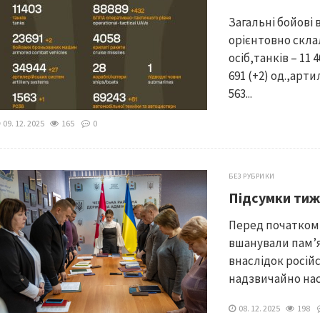
Загальні бойові в
орієнтовно склал
осіб,танків – 11
691 (+2) од.,арти
563...
09. 12. 2025
165
0
БЕЗ РУБРИКИ
Підсумки тиж
Перед початком
вшанували памʼя
внаслідок росій
надзвичайно нас
08. 12. 2025
198