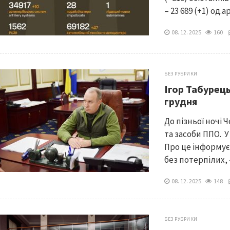
– 23 689 (+1) од.
08. 12. 2025
160
БЕЗ РУБРИКИ
Ігор Табурець
грудня
До пізньої ночі
та засоби ППО. У
Про це інформує
без потерпілих, –
08. 12. 2025
148
БЕЗ РУБРИКИ