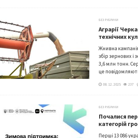
БЕЗ РУБРИКИ
Аграрії Черк
технічних ку
Жнивна кампанія
збір зернових і
3,6 млн тонн. Се
це повідомляють
08. 12. 2025
237
БЕЗ РУБРИКИ
Почалися пер
категорій гр
Перші 13 086 ук