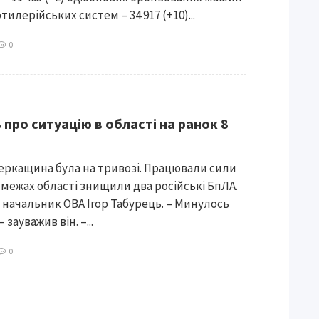
артилерійських систем – 34 917 (+10)...
0
 про ситуацію в області на ранок 8
 Черкащина була на тривозі. Працювали сили
 межах області знищили два російські БпЛА.
 начальник ОВА Ігор Табурець. – Минулось
 зауважив він. –...
0