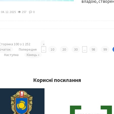
владою, створено
04. 12. 2025
257
0
Сторінка 100 з 1 252
«
очаток
Попередня
...
10
20
30
...
98
99
Наступна
Кінець »
Корисні посилання