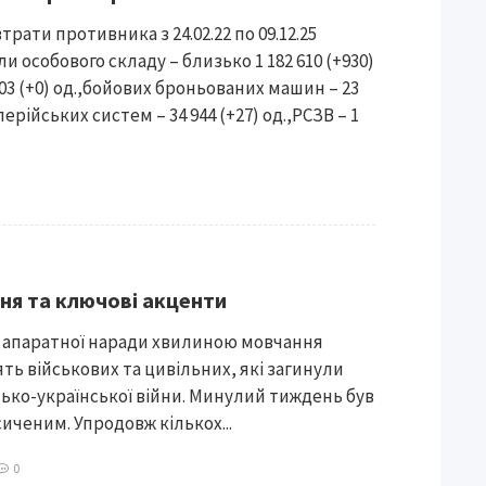
трати противника з 24.02.22 по 09.12.25
и особового складу – близько 1 182 610 (+930)
 403 (+0) од.,бойових броньованих машин – 23
лерійських систем – 34 944 (+27) од.,РСЗВ – 1
ня та ключові акценти
 апаратної наради хвилиною мовчання
ть військових та цивільних, які загинули
сько-української війни. Минулий тиждень був
иченим. Упродовж кількох...
0