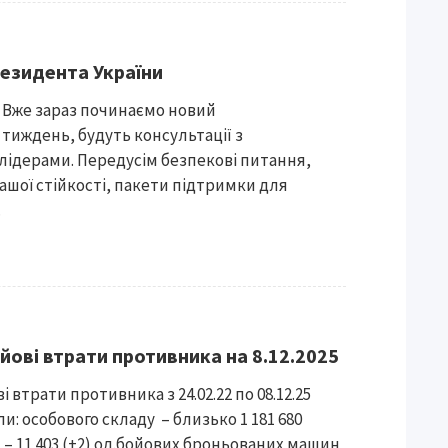
езидента України
 Вже зараз починаємо новий
иждень, будуть консультації з
ідерами. Передусім безпекові питання,
ашої стійкості, пакети підтримки для
.
йові втрати противника на 8.12.2025
і втрати противника з 24.02.22 по 08.12.25
: особового складу – близько 1 181 680
в – 11 403 (+2) од.бойових броньованих машин