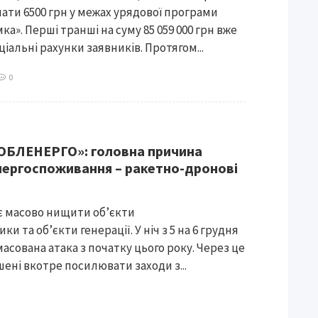
ти 6500 грн у межах урядової програми
а». Перші транші на суму 85 059 000 грн вже
іальні рахунки заявників. Протягом...
0
ОБЛЕНЕРГО»: головна причина
ергоспоживання – ракетно-дронові
є масово нищити об’єкти
и та об’єкти генерації. У ніч з 5 на 6 грудня
асована атака з початку цього року. Через це
ені вкотре посилювати заходи з...