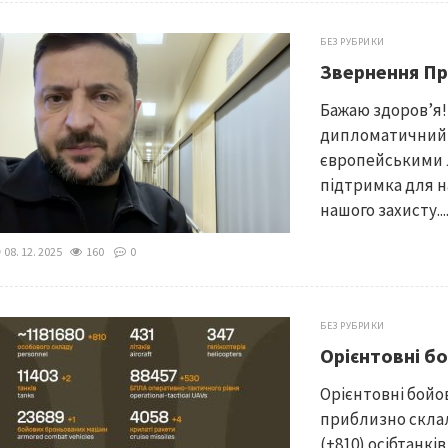
БЕЗ РУБРИКИ
Звернення Пр
Бажаю здоровʼя!
дипломатичний т
європейськими л
підтримка для н
нашого захисту...
08. 12. 2025
160
0
БЕЗ РУБРИКИ
Орієнтовні бо
Орієнтовні бойов
приблизно склали
(+810) осібтанкі