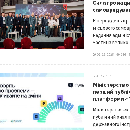
Сила громади
самоврядува
В переддень про
місцевого самов
надання адмініс
Частина великої
07. 12. 2025
166
БЕЗ РУБРИКИ
Міністерство
перший публі
платформи «
Міністерство ек
публічний анал
державного інст