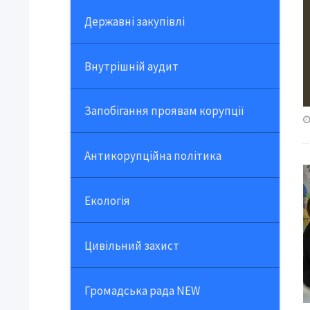
Державні закупівлі
Внутрішній аудит
Запобігання проявам корупції
Антикорупційна політика
Екологія
Цивільний захист
Громадська рада NEW