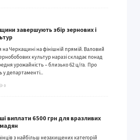
ащини завершують збір зернових і
льтур
 на Черкащині на фінішній прямій. Валовий
 зернобобових культур наразі складає понад
редня урожайність – близько 62 ц/га. Про
 у департаменті...
0
ші виплати 6500 грн для вразливих
омадян
раїнців з найбільш незахищених категорій