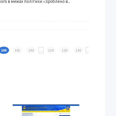
го в межах політики «Зроблено в...
100
101
102
...
110
120
130
..