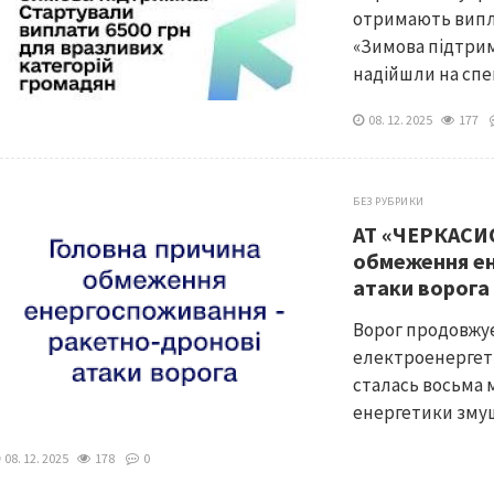
отримають випла
«Зимова підтримк
надійшли на спец
08. 12. 2025
177
БЕЗ РУБРИКИ
АТ «ЧЕРКАСИ
обмеження ен
атаки ворога
Ворог продовжу
електроенергетик
сталась восьма м
енергетики змуш
08. 12. 2025
178
0