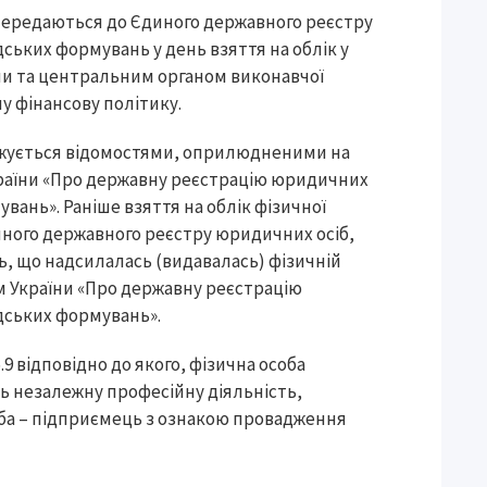
я передаються до Єдиного державного реєстру
дських формувань у день взяття на облік у
ни та центральним органом виконавчої
у фінансову політику.
рджується відомостями, оприлюдненими на
України «Про державну реєстрацію юридичних
увань». Раніше взяття на облік фізичної
ного державного реєстру юридичних осіб,
ь, що надсилалась (видавалась) фізичній
м України «Про державну реєстрацію
адських формувань».
9 відповідно до якого, фізична особа
ь незалежну професійну діяльність,
оба – підприємець з ознакою провадження