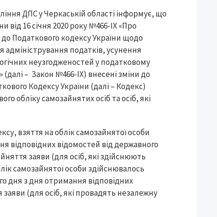
ління ДПС у Черкаській області інформує, що
и від 16 січня 2020 року №466-ІХ «Про
 до Податкового кодексу України щодо
 адміністрування податків, усунення
логічних неузгодженостей у податковому
 (далі – Закон №466-ІХ) внесені зміни до
ткового Кодексу України (далі – Кодекс)
го обліку самозайнятих осіб та осіб, які
одексу, взяття на облік самозайнятої особи
я відповідних відомостей від державного
йняття заяви (для осіб, які здійснюють
блік самозайнятої особи здійснювалось
о дня з дня отримання відповідних
 заяви (для осіб, які провадять незалежну