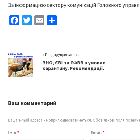
За інформацією сектору комунікацій Головного управлі
Fa
T
E
S
ce
wi
m
h
b
tt
ai
ar
o
er
l
e
« Предыдущая запись
o
ЗНО, ЄВІ та ЄФВВ в умовах
k
карантину. Рекомендації.
Ваш комментарий
Ваша e-mail адреса не оприлюднюватиметься.
Обов’язкові поля познач
Ім’я
*
Email
*