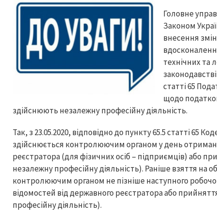
Головне управ
Законом Україн
внесення змін
вдосконалення
технічних та 
законодавстві»
статті 65 Пода
щодо податково
здійснюють незалежну професійну діяльність.
Так, з 23.05.2020, відповідно до пункту 65.5 статті 65 К
здійснюється контролюючим органом у день отриманн
реєстратора (для фізичних осіб – підприємців) або при
незалежну професійну діяльність). Раніше взяття на о
контролюючим органом не пізніше наступного робочог
відомостей від державного реєстратора або прийняття
професійну діяльність).