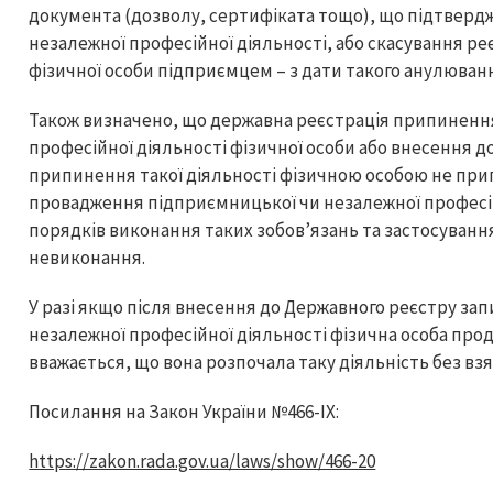
документа (дозволу, сертифіката тощо), що підтверд
незалежної професійної діяльності, або скасування ре
фізичної особи підприємцем – з дати такого анулюванн
Також визначено, що державна реєстрація припиненн
професійної діяльності фізичної особи або внесення д
припинення такої діяльності фізичною особою не прип
провадження підприємницької чи незалежної професійн
порядків виконання таких зобов’язань та застосування
невиконання.
У разі якщо після внесення до Державного реєстру з
незалежної професійної діяльності фізична особа про
вважається, що вона розпочала таку діяльність без взят
Посилання на Закон України №466-ІХ:
https://zakon.rada.gov.ua/laws/show/466-20