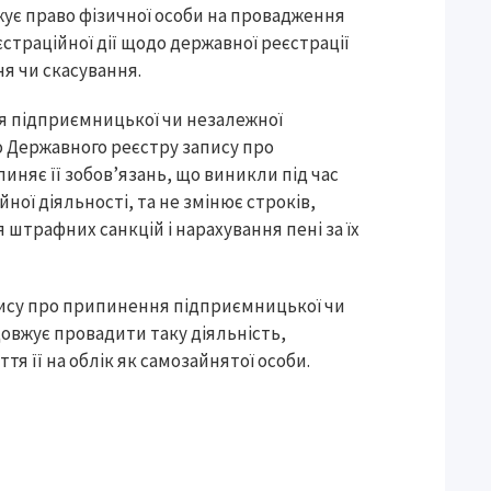
жує право фізичної особи на провадження
єстраційної дії щодо державної реєстрації
я чи скасування.
я підприємницької чи незалежної
о Державного реєстру запису про
иняє її зобов’язань, що виникли під час
ої діяльності, та не змінює строків,
 штрафних санкцій і нарахування пені за їх
апису про припинення підприємницької чи
довжує провадити таку діяльність,
тя її на облік як самозайнятої особи.