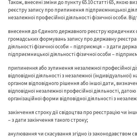
Також, внесені зміни до пункту 65.10 статті 65, якою
реєстру запису про припинення підприємницької діял
незалежної професійної діяльності фізичної особи. Від
внесення до Єдиного державного реєстру юридичних ос
громадських формувань запису про державну реєстр
діяльності фізичної особи – підприємця – з дати держ
підприємницької діяльності фізичної особи – підприє
припинення або зупинення незалежної професійної дія
відповідної діяльності з незалежної (індивідуальної)
органом відповідного рішення або іншої дати, визнач
відповідної незалежної професійної діяльності, дато
організаційної форми відповідної діяльності з незалежн
закінчення строку дії свідоцтва про реєстрацію чи ін
– з дати закінчення такого строку;
анулювання чи скасування згідно із законодавством с