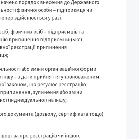
 визначено порядок внесення до Державного
ьності фізичної особи – підприємця чи
тепер здійснюється у разі:
іб, фізичних осіб – підприємців та
ацію припинення підприємницької
авної реєстрації припинення
мця;
льності або зміни організаційної форми
 на іншу – з дати прийняття уповноваженим
еної законом, що регулює реєстрацію
ю припинення, зупинення або зміни
ої (індивідуальної) на іншу;
шого документа (дозволу, сертифіката тощо)
відоцтва про реєстрацію чи іншого