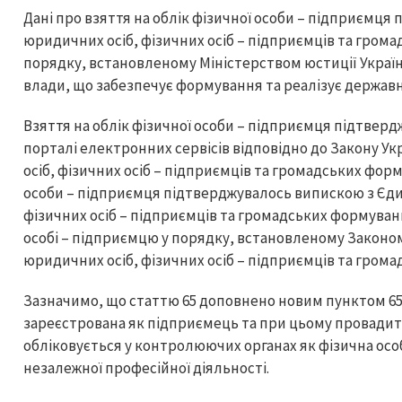
Дані про взяття на облік фізичної особи – підприємц
юридичних осіб, фізичних осіб – підприємців та грома
порядку, встановленому Міністерством юстиції Украї
влади, що забезпечує формування та реалізує державн
Взяття на облік фізичної особи – підприємця підтве
порталі електронних сервісів відповідно до Закону 
осіб, фізичних осіб – підприємців та громадських форм
особи – підприємця підтверджувалось випискою з Єди
фізичних осіб – підприємців та громадських формуван
особі – підприємцю у порядку, встановленому Законо
юридичних осіб, фізичних осіб – підприємців та гром
Зазначимо, що статтю 65 доповнено новим пунктом 65.
зареєстрована як підприємець та при цьому провадит
обліковується у контролюючих органах як фізична ос
незалежної професійної діяльності.