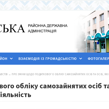
АЙОН
ВЗАЄМОДІЯ ІЗ ГРОМАДСЬКІСТЮ
ФОТОГАЛЕ
ВСТВІ
→
ПРО ЗМІНИ ЩОДО ПОДАТКОВОГО ОБЛІКУ САМОЗАЙНЯТИХ ОСІБ ТА ОСІБ, ЯК
ого обліку самозайнятих осіб та
іяльність