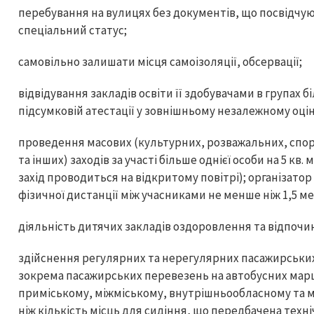
перебування на вулицях без документів, що посвідчую
спеціальний статус;
самовільно залишати місця самоізоляції, обсервації;
відвідування закладів освіти її здобувачами в групах бі
підсумковій атестації у зовнішньому незалежному оці
проведення масових (культурних, розважальних, спор
та інших) заходів за участі більше однієї особи на 5 кв.
захід проводиться на відкритому повітрі); організато
фізичної дистанції між учасниками не менше ніж 1,5 ме
діяльність дитячих закладів оздоровлення та відпочи
здійснення регулярних та нерегулярних пасажирськи
зокрема пасажирських перевезень на автобусних марш
приміському, міжміському, внутрішньообласному та мі
ніж кількість місць для сидіння, що передбачена те