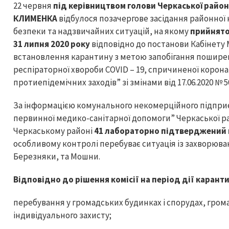
22 червня
під керівництвом голови Черкаської райо
КЛИМЕНКА
відбулося позачергове засідання районної 
безпеки та надзвичайних ситуацій, на якому
прийнято
31 липня 2020 року
відповідно до постанови Кабінету Мі
встановлення карантину з метою запобігання поширен
респіраторної хвороби COVID – 19, спричиненої корон
протиепідемічних заходів” зі змінами від 17.06.2020 № 5
За інформацією комунального некомерційного підпр
первинної медико-санітарної допомоги” Черкаської рай
Черкаському районі
41 лабораторно підтверджений в
особливому контролі перебуває ситуація із захворюва
Березняки, та Мошни.
Відповідно до рішення комісії на період дії карант
перебування у громадських будинках і спорудах, гром
індивідуального захисту;