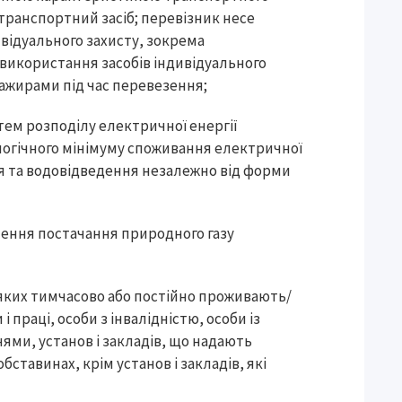
 транспортний засіб; перевізник несе
ивідуального захисту, зокрема
використання засобів індивідуального
сажирами під час перевезення;
тем розподілу електричної енергії
огічного мінімуму споживання електричної
я та водовідведення незалежно від форми
ення постачання природного газу
в яких тимчасово або постійно проживають/
 праці, особи з інвалідністю, особи із
ми, установ і закладів, що надають
бставинах, крім установ і закладів, які