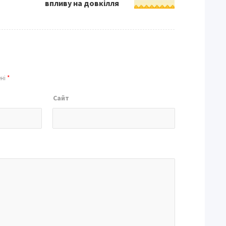
впливу на довкілля
ені
*
Сайт