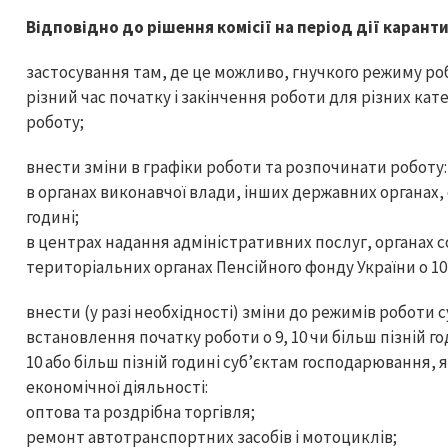
Відповідно до рішення комісії на період дії каран
застосування там, де це можливо, гнучкого режиму ро
різний час початку і закінчення роботи для різних кат
роботу;
внести зміни в графіки роботи та розпочинати роботу:
в органах виконавчої влади, інших державних органах,
годині;
в центрах надання адміністративних послуг, органах с
територіальних органах Пенсійного фонду України о 10 
внести (у разі необхідності) зміни до режимів роботи
встановлення початку роботи о 9, 10 чи більш пізній г
10 або більш пізній годині суб’єктам господарювання, 
економічної діяльності:
оптова та роздрібна торгівля;
ремонт автотранспортних засобів і мотоциклів;