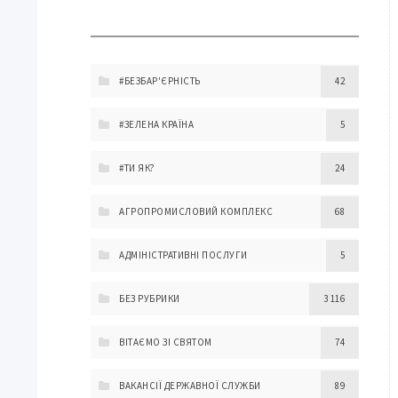
#БЕЗБАР'ЄРНІСТЬ
42
#ЗЕЛЕНА КРАЇНА
5
#ТИ ЯК?
24
АГРОПРОМИСЛОВИЙ КОМПЛЕКС
68
АДМІНІСТРАТИВНІ ПОСЛУГИ
5
БЕЗ РУБРИКИ
3 116
ВІТАЄМО ЗІ СВЯТОМ
74
ВАКАНСІЇ ДЕРЖАВНОЇ СЛУЖБИ
89