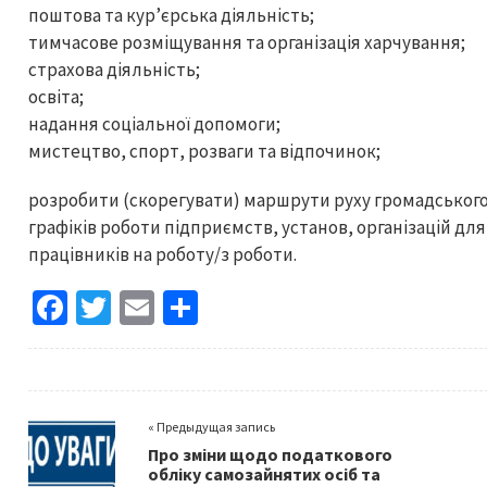
поштова та кур’єрська діяльність;
тимчасове розміщування та організація харчування;
страхова діяльність;
освіта;
надання соціальної допомоги;
мистецтво, спорт, розваги та відпочинок;
розробити (скорегувати) маршрути руху громадського
графіків роботи підприємств, установ, організацій д
працівників на роботу/з роботи.
Fa
T
E
S
ce
wi
m
h
b
tt
ai
ar
o
er
l
e
« Предыдущая запись
o
Про зміни щодо податкового
k
обліку самозайнятих осіб та