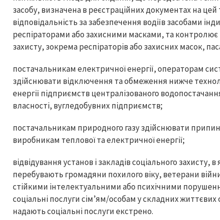
засобу, визначена в реєстраційних документах на цей
відповідальність за забезпечення водіїв засобами інд
респіраторами або захисними масками, та контролює 
захисту, зокрема респіраторів або захисних масок, па
постачальникам електричної енергії, операторам сис
здійснювати відключення та обмеження нижче технол
енергії підприємств централізованого водопостачанн
власності, вугледобувних підприємств;
постачальникам природного газу здійснювати припин
виробникам теплової та електричної енергії;
відвідування установ і закладів соціального захисту, 
перебувають громадяни похилого віку, ветерани війни і
стійкими інтелектуальними або психічними порушення
соціальні послуги сім’ям/особам у складних життєвих о
надають соціальні послуги екстрено.