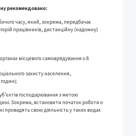
тину рекомендовано:
бочого часу, який, зокрема, передбачає
егорій працівників, дистанційну (надомну)
 органах місцевого самоврядування о 8
оціального захисту населення,
годині;
 суб’єктів господарювання з метою
одині. Зокрема, встановити початок роботи о
які провадять свою діяльність у таких видах