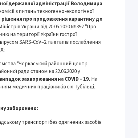
нної державної адміністрації Володимира
комісії з питань техногенно-екологічної
 рішення про продовження карантину до
ністрів України від 20.05.2020 № 392 “Про
ню на території України гострої
авірусом SARS-CoV–2 та етапів послаблення
00.
иємства “Черкаський районний центр
онної ради станом на 22.06.2020 у
ипадок захворювання на COVID – 19.
На
нням медичних працівників сіл Тубільці,
ину заборонено:
адському транспорті без одягнених засобів