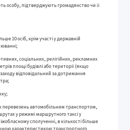
ть особу, підтверджують громадянство чи її
льше 10 осіб, крім участі у державній
нюванні;
тивних, соціальних, релігійних, рекламних
 метрів площі будівлі або території (якщо
р заходу відповідальний за дотримання
тра;
нку;
х перевезень автомобільним транспортом,
рутах у режимі маршрутного таксі у
жобласному сполученні, в кількості більше
хнічною характеристикою транспортного