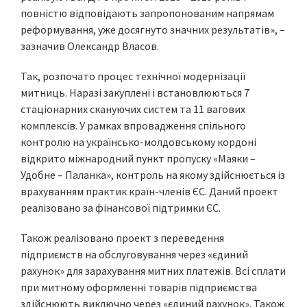
повністю відповідають запропонованим напрямам
реформування, уже досягнуто значних результатів», –
зазначив Олександр Власов.
Так, розпочато процес технічної модернізації
митниць. Наразі закуплені і встановлюються 7
стаціонарних скануючих систем та 11 вагових
комплексів. У рамках впровадження спільного
контролю на українсько-молдовському кордоні
відкрито міжнародний пункт пропуску «Маяки –
Удобне – Паланка», контроль на якому здійснюється із
врахуванням практик країн-членів ЄС. Даний проект
реалізовано за фінансової підтримки ЄС.
Також реалізовано проект з переведення
підприємств на обслуговування через «єдиний
рахунок» для зарахування митних платежів. Всі сплати
при митному оформленні товарів підприємства
здійснюють виключно через «єдиний рахунок». Також