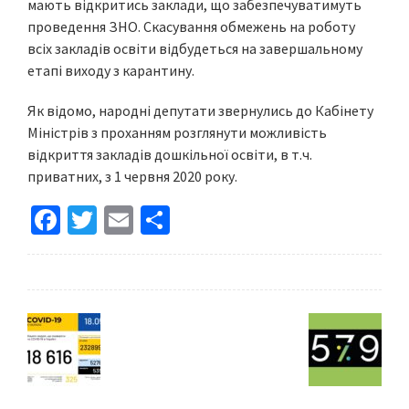
мають відкритись заклади, що забезпечуватимуть
проведення ЗНО. Скасування обмежень на роботу
всіх закладів освіти відбудеться на завершальному
етапі виходу з карантину.
Як відомо, народні депутати звернулись до Кабінету
Міністрів з проханням розглянути можливість
відкриття закладів дошкільної освіти, в т.ч.
приватних, з 1 червня 2020 року.
Fa
T
E
S
ce
wi
m
h
b
tt
ai
ar
o
er
l
e
o
k