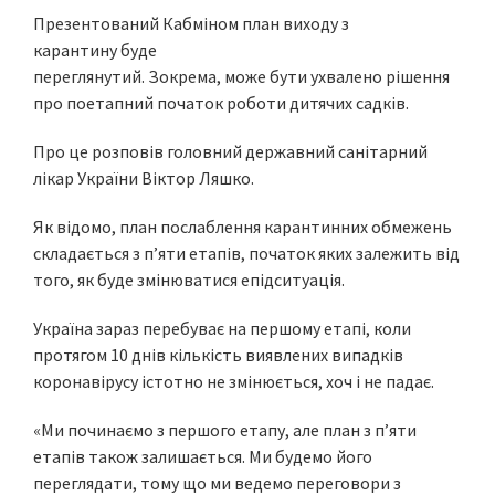
Презентований Кабміном план виходу з
карантину буде
переглянутий. Зокрема, може бути ухвалено рішення
про поетапний початок роботи дитячих садків.
Про це розповів головний державний санітарний
лікар України Віктор Ляшко.
Як відомо, план послаблення карантинних обмежень
складається з п’яти етапів, початок яких залежить від
того, як буде змінюватися епідситуація.
Україна зараз перебуває на першому етапі, коли
протягом 10 днів кількість виявлених випадків
коронавірусу істотно не змінюється, хоч і не падає.
«Ми починаємо з першого етапу, але план з п’яти
етапів також залишається. Ми будемо його
переглядати, тому що ми ведемо переговори з