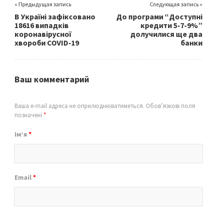
« Предыдущая запись
Следующая запись »
В Україні зафіксовано
До програми “Доступні
18616 випадків
кредити 5-7-9%”
коронавірусної
долучилися ще два
хвороби COVID-19
банки
Ваш комментарий
Ваша e-mail адреса не оприлюднюватиметься.
Обов’язкові поля
позначені
*
Ім’я
*
Email
*