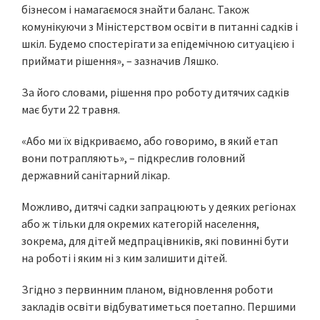
бізнесом і намагаємося знайти баланс. Також
комунікуючи з Міністерством освіти в питанні садків і
шкіл. Будемо спостерігати за епідемічною ситуацією і
приймати рішення», – зазначив Ляшко.
За його словами, рішення про роботу дитячих садків
має бути 22 травня.
«Або ми їх відкриваємо, або говоримо, в який етап
вони потрапляють», – підкреслив головний
державний санітарний лікар.
Можливо, дитячі садки запрацюють у деяких регіонах
або ж тільки для окремих категорій населення,
зокрема, для дітей медпрацівників, які повинні бути
на роботі і яким ні з ким залишити дітей.
Згідно з первинним планом, відновлення роботи
закладів освіти відбуватиметься поетапно. Першими