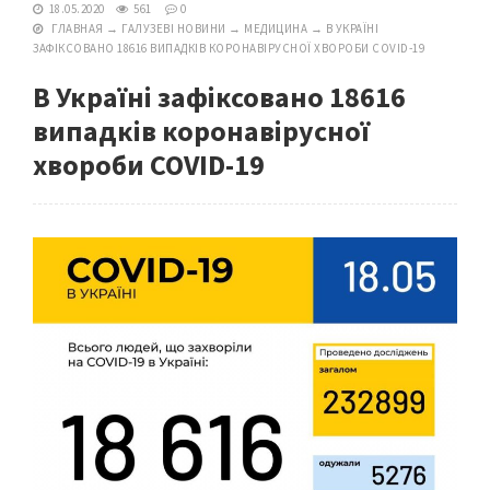
18.05.2020
561
0
ГЛАВНАЯ
→
ГАЛУЗЕВІ НОВИНИ
→
МЕДИЦИНА
→
В УКРАЇНІ
ЗАФІКСОВАНО 18616 ВИПАДКІВ КОРОНАВІРУСНОЇ ХВОРОБИ COVID-19
В Україні зафіксовано 18616
випадків коронавірусної
хвороби COVID-19