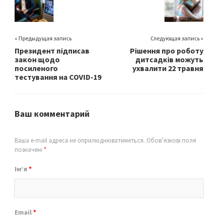
k
« Предыдущая запись
Следующая запись »
Президент підписав
Рішення про роботу
закон щодо
дитсадків можуть
посиленого
ухвалити 22 травня
тестування на COVID-19
Ваш комментарий
Ваша e-mail адреса не оприлюднюватиметься.
Обов’язкові поля
позначені
*
Ім’я
*
Email
*