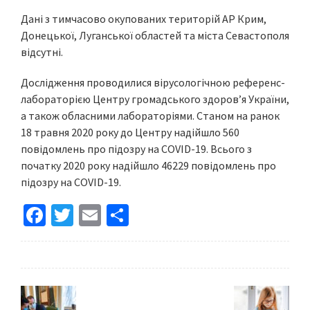
Дані з тимчасово окупованих територій АР Крим,
Донецької, Луганської областей та міста Севастополя
відсутні.
Дослідження проводилися вірусологічною референс-
лабораторією Центру громадського здоров’я України,
а також обласними лабораторіями. Станом на ранок
18 травня 2020 року до Центру надійшло 560
повідомлень про підозру на COVID-19. Всього з
початку 2020 року надійшло 46229 повідомлень про
підозру на COVID-19.
Fa
T
E
S
ce
wi
m
h
b
tt
ai
ar
o
er
l
e
o