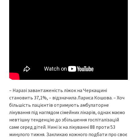
– Наразі завантаженість ліжок на Черкащині
становить 37,1%, – відзначила Лариса Кошова. – Хоч
більшість пацієнтів отримують амбулаторне
лікування під наглядом сімейних лікарів, однак маємо
невтішну тенденцію до збільшення госпіталізацій
саме серед дітей. Нині їх на лікуванні 88 проти 53
минулого тижня. Закликаю кожного подбати про своє