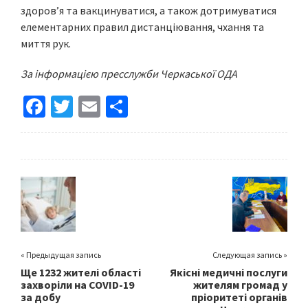
здоров’я та вакцинуватися, а також дотримуватися
елементарних правил дистанціювання, чхання та
миття рук.
За інформацією пресслужби Черкаської ОДА
Fa
T
E
S
ce
wi
m
h
b
tt
ai
ar
o
er
l
e
o
k
« Предыдущая запись
Следующая запись »
Ще 1232 жителі області
Якісні медичні послуги
захворіли на COVID-19
жителям громад у
за добу
пріоритеті органів