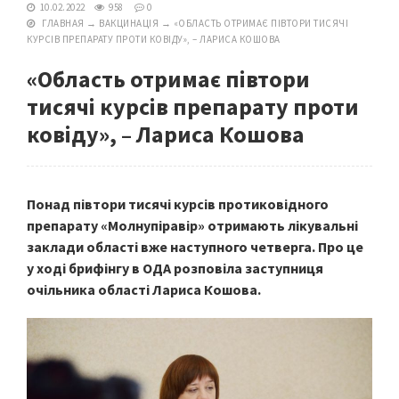
10.02.2022
958
0
ГЛАВНАЯ
→
ВАКЦИНАЦІЯ
→
«ОБЛАСТЬ ОТРИМАЄ ПІВТОРИ ТИСЯЧІ
КУРСІВ ПРЕПАРАТУ ПРОТИ КОВІДУ», – ЛАРИСА КОШОВА
«Область отримає півтори
тисячі курсів препарату проти
ковіду», – Лариса Кошова
Понад півтори тисячі курсів протиковідного
препарату «Молнупіравір» отримають лікувальні
заклади області вже наступного четверга. Про це
у ході брифінгу в ОДА розповіла заступниця
очільника області Лариса Кошова.