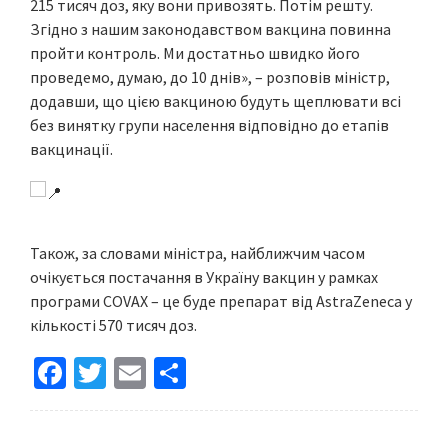
215 тисяч доз, яку вони привозять. Потім решту.
Згідно з нашим законодавством вакцина повинна
пройти контроль. Ми достатньо швидко його
проведемо, думаю, до 10 днів», – розповів міністр,
додавши, що цією вакциною будуть щеплювати всі
без винятку групи населення відповідно до етапів
вакцинації.
Також, за словами міністра, найближчим часом
очікується постачання в Україну вакцин у рамках
програми COVAX – це буде препарат від AstraZeneca у
кількості 570 тисяч доз.
Fa
T
E
S
ce
wi
m
h
b
tt
ai
ar