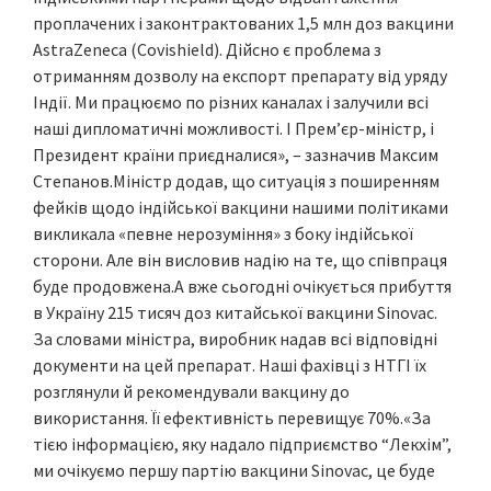
проплачених і законтрактованих 1,5 млн доз вакцини
AstraZeneca (Covishield). Дійсно є проблема з
отриманням дозволу на експорт препарату від уряду
Індії. Ми працюємо по різних каналах і залучили всі
наші дипломатичні можливості. І Прем’єр-міністр, і
Президент країни приєдналися», – зазначив Максим
Степанов.Міністр додав, що ситуація з поширенням
фейків щодо індійської вакцини нашими політиками
викликала «певне нерозуміння» з боку індійської
сторони. Але він висловив надію на те, що співпраця
буде продовжена.А вже сьогодні очікується прибуття
в Україну 215 тисяч доз китайської вакцини Sinovac.
За словами міністра, виробник надав всі відповідні
документи на цей препарат. Наші фахівці з НТГІ їх
розглянули й рекомендували вакцину до
використання. Її ефективність перевищує 70%.«За
тією інформацією, яку надало підприємство “Лекхім”,
ми очікуємо першу партію вакцини Sinovac, це буде