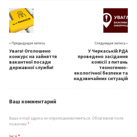
o
er
l
e
o
k
« Предыдущая запись
Следующая запись »
Увага! Оголошено
У Черкаській РДА
конкурс на зайняття
проведено засідання
вакантної посади
комісії з питань
державної служби!
техногенно-
екологічної безпеки та
надзвичайних ситуацій
Ваш комментарий
Ваша e-mail адреса не оприлюднюватиметься.
Обов’язкові поля
позначені
*
Ім’я
*