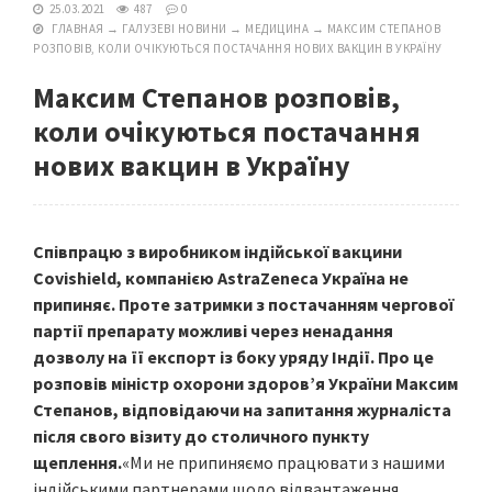
25.03.2021
487
0
ГЛАВНАЯ
→
ГАЛУЗЕВІ НОВИНИ
→
МЕДИЦИНА
→
МАКСИМ СТЕПАНОВ
РОЗПОВІВ, КОЛИ ОЧІКУЮТЬСЯ ПОСТАЧАННЯ НОВИХ ВАКЦИН В УКРАЇНУ
Максим Степанов розповів,
коли очікуються постачання
нових вакцин в Україну
Співпрацю з виробником індійської вакцини
Covishield, компанією AstraZeneca Україна не
припиняє. Проте затримки з постачанням чергової
партії препарату можливі через ненадання
дозволу на її експорт із боку уряду Індії. Про це
розповів міністр охорони здоров’я України Максим
Степанов, відповідаючи на запитання журналіста
після свого візиту до столичного пункту
щеплення.
«Ми не припиняємо працювати з нашими
індійськими партнерами щодо відвантаження