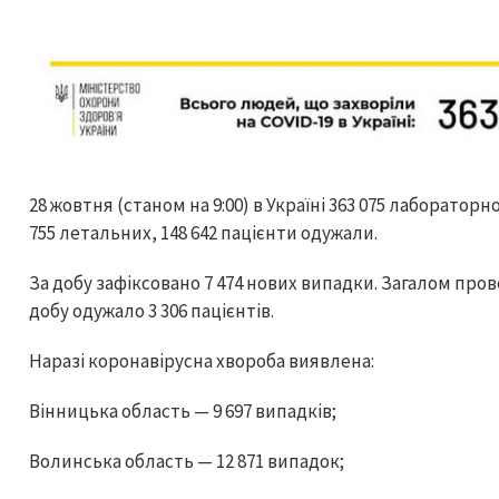
28 жовтня (станом на 9:00) в Україні 363 075 лабораторн
755 летальних, 148 642 пацієнти одужали.
За добу зафіксовано 7 474 нових випадки. Загалом пров
добу одужало 3 306 пацієнтів.
Наразі коронавірусна хвороба виявлена:
Вінницька область — 9 697 випадків;
Волинська область — 12 871 випадок;