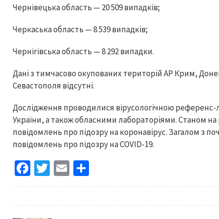
Чернівецька область — 20 509 випадків;
Черкаська область — 8 539 випадків;
Чернігівська область — 8 292 випадки.
Дані з тимчасово окупованих територій АР Крим, Донец
Севастополя відсутні.
Дослідження проводилися вірусологічною референс-л
України, а також обласними лабораторіями. Станом на 
повідомлень про підозру на коронавірус. Загалом з поч
повідомлень про підозру на COVID-19.
Fa
T
E
S
ce
wi
m
h
b
tt
ai
ar
o
er
l
e