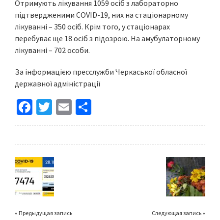
Отримують лікування 1059 осіб з лабораторно
підтвердженими COVID-19, них на стаціонарному
лікуванні – 350 осіб. Крім того, у стаціонарах
перебуває ще 18 осіб з підозрою. На амубулаторному
лікуванні – 702 особи.
За інформацією пресслужби Черкаської обласної
державної адміністрації
Fa
T
E
S
ce
wi
m
h
b
tt
ai
ar
o
er
l
e
o
k
« Предыдущая запись
Следующая запись »