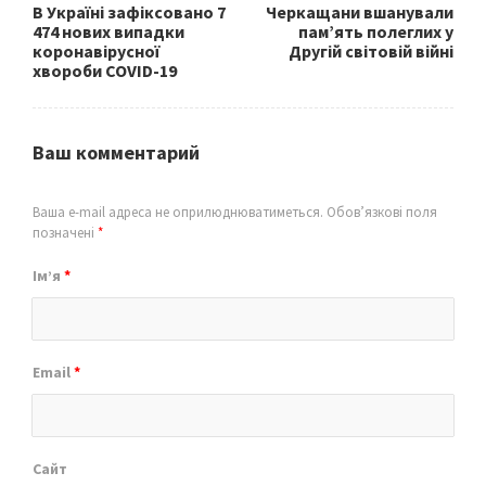
В Україні зафіксовано 7
Черкащани вшанували
474 нових випадки
пам’ять полеглих у
коронавірусної
Другій світовій війні
хвороби COVID-19
Ваш комментарий
Ваша e-mail адреса не оприлюднюватиметься.
Обов’язкові поля
позначені
*
Ім’я
*
Email
*
Сайт