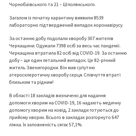
Чорнобаївського та 21 – Шполянського.
Загалом із початку карантину виявили 8539
лабораторно підтверджений випадок коронавірусу.
За останню добу подолали хворобу 307 жителів
Черкащини. Одужали 7398 осіб за весь час пандемії.
Черкащина втратила 82 осіб від COVID-19. За останню
добу – ще один летальний випадок. Це 82-річний
житель Звенигородки. Він мав супутню
атеросклеротичну хворобу серця. Співчуття втраті
близьким та рідним!
В області 18 закладів визначено для надання
допомоги хворим на COVID-19, 16 надають медичну
допомогу хворим на ковід, 2 заклади готуються до
прийому хворих. Всього в закладах розгорнуто 647
ліжка. Їх заповненість сягає 57,1%.