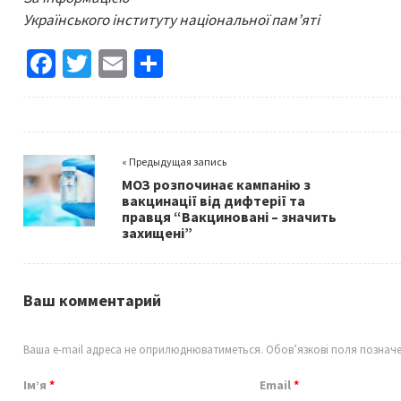
Українського інституту національної пам’яті
Fa
T
E
S
ce
wi
m
h
b
tt
ai
ar
o
er
l
e
« Предыдущая запись
o
МОЗ розпочинає кампанію з
k
вакцинації від дифтерії та
правця “Вакциновані – значить
захищені”
Ваш комментарий
Ваша e-mail адреса не оприлюднюватиметься.
Обов’язкові поля познач
Ім’я
*
Email
*