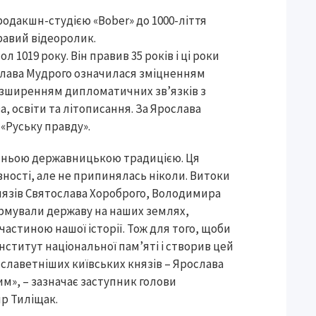
родакшн-студією «Bober» до 1000-ліття
равий відеоролик.
1019 року. Він правив 35 років і ці роки
Ярослава Мудрого означилася зміцненням
розширенням дипломатичних зв’язків з
 освіти та літописання. За Ярослава
«Руську правду».
ітньою державницькою традицією. Ця
ності, але не припинялась ніколи. Витоки
х князів Святослава Хороброго, Володимира
ормували державу на наших землях,
частиною нашої історії. Тож для того, щоби
 інститут національної пам’яті і створив цей
йславетніших київських князів – Ярослава
м», – зазначає заступник голови
ир Тиліщак.