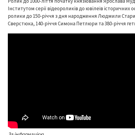
Ролик до 1000-ліття початку князювання Ярослава Му
Інститутом серії відеороликів до ювілеїв історичних ос
ролики до 150-річчя з дня народження Людмили Стариц
Сверстюка, 140-річчя Симона Петлюри та 380-річчя гет
За інформацією