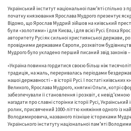
Український інститут національної пам’яті спільно з п
початку князювання Ярослава Мудрого презентує яск
Відомо, що Ярослав Мудрий зійшов на київський престол 
були «золотими» і для Києва, і для всієї Русі. Епоха 
авторитету Русі як сильної християнської держави, 
провідними державами Європи, розквітом будівництва,
Мудрого було укладено перший писаний звід законів – 
«Україна повинна гордитися своєю більш ніж тисячол
традиція, на жаль, переривалась періодами бездержав
нашої державності – в історії Русі. І постаті київськи
Великого, Ярослава Мудрого, княгині Ольги, котрі сф
забезпечували її становлення і розквіт, є невід’ємною 
нагадати про славні сторінки історії Русі, Український
ролик, присвячений 1000-літтю княжіння одного із на
Володимировича, названого пізніше істориками Мудри
Українського інституту національної пам’яті Володим