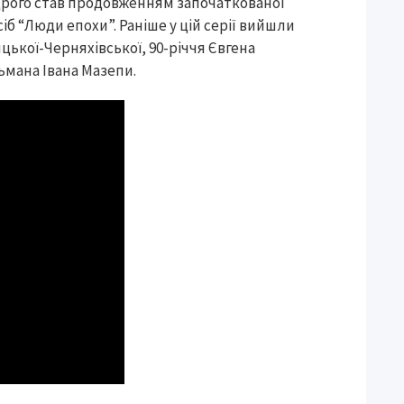
дрого став продовженням започаткованої
іб “Люди епохи”. Раніше у цій серії вийшли
ької-Черняхівської, 90-річчя Євгена
ьмана Івана Мазепи.