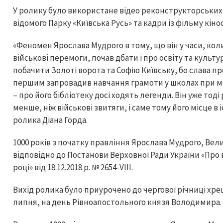
У ролику було використане відео реконструкторських б
відомого Парку «Київська Русь» та кадри із фільму кін
«Феномен Ярослава Мудрого в тому, що він у часи, коли
військові перемоги, почав дбати і про освіту та культу
побачити Золоті ворота та Софію Київську, бо слава п
першим запровадив навчання грамоти у школах при мо
– про його бібліотеку досі ходять легенди. Він уже тод
менше, ніж військові звитяги, і саме тому його місце в
ролика Діана Горда.
1000 років з початку правління Ярослава Мудрого, Вели
відповідно до Постанови Верховної Ради України «Про в
році» від 18.12.2018 р. № 2654-VIII.
Вихід ролика було приурочено до чергової річниці хре
липня, на день Рівноапостольного князя Володимира.