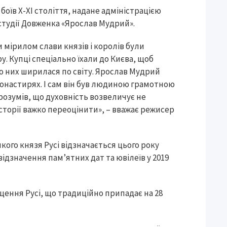
оїв Х-ХІ століття, надане адміністрацією
остудії Довженка «Ярослав Мудрий».
 мірилом слави князів і королів були
ру. Купці спеціально їхали до Києва, щоб
ро них ширилася по світу. Ярослав Мудрий
настирях. І сам він був людиною грамотною
і розумів, що духовність возвеличує не
 історії важко переоцінити», – вважає режисер
кого князя Русі відзначається цього року
ідзначення пам’ятних дат та ювілеїв у 2019
щення Русі, що традиційно припадає на 28