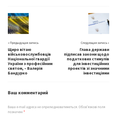
b
tt
ai
ar
o
er
l
e
o
k
« Предыдущая запись
Следующая запись »
Щиро вітаю
Глава держави
військовослужбовців
підписав закони щодо
Національної гвардії
податкових стимулів
України з професійним
для інвестиційних
святом, – Валерія
проектів зі значними
Бандурко
інвестиціями
Ваш комментарий
Ваша e-mail адреса не оприлюднюватиметься.
Обов’язкові поля
позначені
*