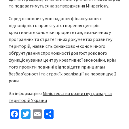
та подаватимуться на затвердження Мінрегіону.
Серед основних умов надання фінансування є
відповідність проекту зі створення центрів
креативної економіки пріоритетам, визначених у
програмних та стратегічних документах розвитку
територій, наявність фінансово-економічного
обґрунтування спроможності довгострокового
функціонування центру креативної економіки, крім
того проекти повинні відповідати принципам
безбар’єрності та строк їх реалізації не перевищує 2
роки.
За інформацією
Міністерства розвитку громад та
територій України
Fa
T
E
S
ce
wi
m
h