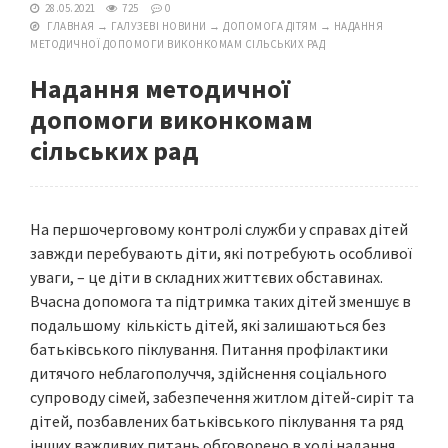
28.05.2021
725
0
ГЛАВНАЯ
→
ГАЛУЗЕВІ НОВИНИ
→
ДОПОМОГА ДІТЯМ
→
НАДАННЯ
МЕТОДИЧНОЇ ДОПОМОГИ ВИКОНКОМАМ СІЛЬСЬКИХ РАД
Надання методичної
допомоги виконкомам
сільських рад
На першочерговому контролі служби у справах дітей
завжди перебувають діти, які потребують особливої
уваги, – це діти в складних життєвих обставинах.
Вчасна допомога та підтримка таких дітей зменшує в
подальшому кількість дітей, які залишаються без
батьківського піклування. Питання профілактики
дитячого неблагополуччя, здійснення соціального
супроводу сімей, забезпечення житлом дітей-сиріт та
дітей, позбавлених батьківського піклування та ряд
інших важливих питань обговорено в ході надання