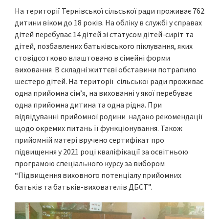
На території Тернівської сільської ради проживає 762
дитини віком до 18 років. На обліку в службі у справах
дітей перебуває 14 дітей зі статусом дітей-сиріт та
дітей, позбавлених батьківського піклування, яких
стовідсотково влаштовано в сімейні форми
виховання В складні життєві обставини потрапило
шестеро дітей. На території сільської ради проживає
одна прийомна сім’я, на вихованні у якої перебуває
одна прийомна дитина та одна рідна. При
відвідуванні прийомної родини надано рекомендації
щодо окремих питань її функціонування. Також
прийомній матері вручено сертифікат про
підвищення у 2021 році кваліфікації за освітньою
програмою спеціального курсу за вибором
“Підвищення виховного потенціалу прийомних
батьків та батьків-вихователів ДБСТ”.