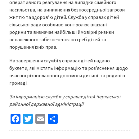
оперативного реагування на випадки сімейного
насильства, на виникнення безпосередньої загрози
життю та здоров’ю дітей. Служба у справах дітей
сільської ради особливо контролює вказані
родини та визначає найбільші ймовірні ризики
неналежного забезпечення потреб дітей та
порушення їхніх прав.
На завершення службі у справах дітей надано
буклети, які містять інформацію та роз’яснення щодо
вчасної різнопланової допомоги дитині та родині в
громаді.
За інформацією служби у справах дітей Черкаської
районної державної адміністрації
Fa
T
E
S
ce
wi
m
h
b
tt
ai
ar