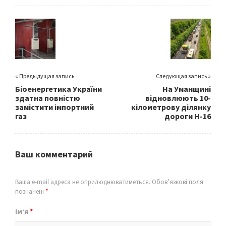
o
er
l
e
o
k
« Предыдущая запись
Следующая запись »
Біоенергетика України
На Уманщині
здатна повністю
відновлюють 10-
замістити імпортний
кілометрову ділянку
газ
дороги Н-16
Ваш комментарий
Ваша e-mail адреса не оприлюднюватиметься.
Обов’язкові поля
позначені
*
Ім’я
*