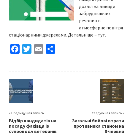
дозвіл на викиди
забруднюючих
речовин в
атмосферне повітря
стаціонарними джерелами. Детальніше –
тут
.
Fa
T
E
S
ce
wi
m
h
b
tt
ai
ar
o
er
l
e
o
k
« Предыдущая запись
Следующая запись »
Відбір кандидатів на
Загальні бойові втрати
посаду фахівця із
противника станом на
супроводу ветеранів
9 червня